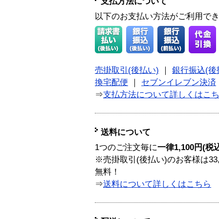
支払方法について
以下のお支払い方法がご利用で
売掛取引(後払い)
｜
銀行振込(後
換宅配便
｜
セブンイレブン決済
⇒
支払方法について詳しくはこ
送料について
1つのご注文毎に
一律1,100円(税
※売掛取引(後払い)のお客様は33
無料！
⇒
送料について詳しくはこちら