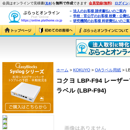
会員はオンラインで見積書(
)を
無料で作成
できます
会員登録(無料)
ログイン
見本
法人のお客様 請求書払いのご案内
学校・官公庁のお客様 校費・公費
研究機関のお客様 科研費払いのご案
ホーム
>
KOKUYO
>
OAラベル用紙
> L
コクヨ LBP-F94 レー
ラベル (LBP-F94)