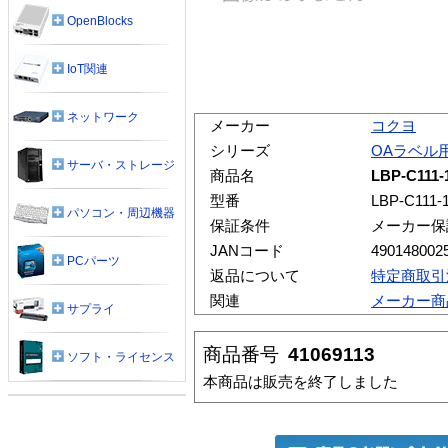
OpenBlocks
IoT関連
ネットワーク
メーカー
コクヨ
シリーズ
OAラベル
サーバ・ストレージ
商品名
LBP-C111
型番
LBP-C111-
パソコン・周辺機器
保証条件
メーカー保
JANコード
490148002
PCパーツ
返品について
特定商取引
関連
メーカー商
サプライ
商品番号
41069113
ソフト・ライセンス
本商品は販売を終了しました