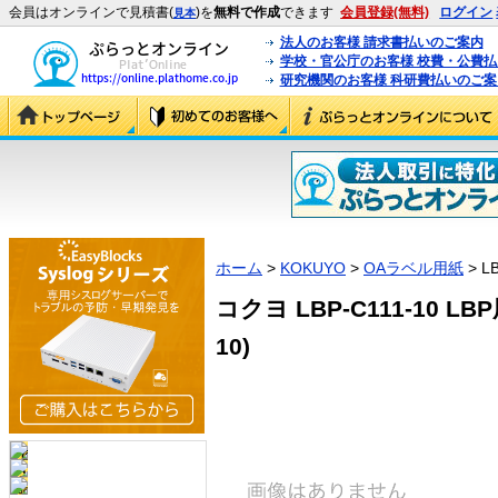
会員はオンラインで見積書(
)を
無料で作成
できます
会員登録(無料)
ログイン
見本
法人のお客様 請求書払いのご案内
学校・官公庁のお客様 校費・公費
研究機関のお客様 科研費払いのご案
ホーム
>
KOKUYO
>
OAラベル用紙
> LB
コクヨ LBP-C111-10 LBP
10)