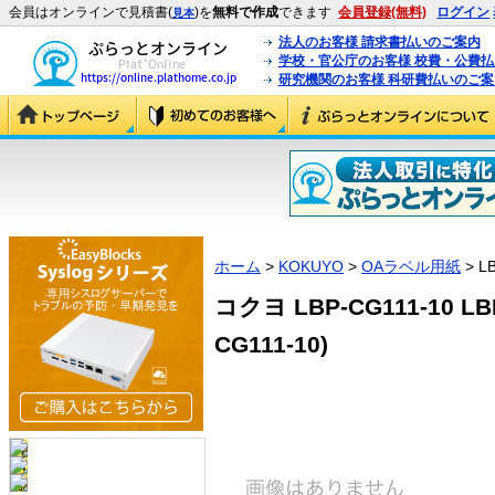
会員はオンラインで見積書(
)を
無料で作成
できます
会員登録(無料)
ログイン
見本
法人のお客様 請求書払いのご案内
学校・官公庁のお客様 校費・公費
研究機関のお客様 科研費払いのご案
ホーム
>
KOKUYO
>
OAラベル用紙
> L
コクヨ LBP-CG111-10 L
CG111-10)