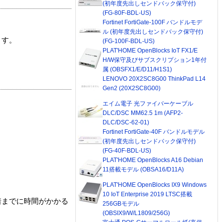
(初年度先出しセンドバック保守付)
(FG-80F-BDL-US)
Fortinet FortiGate-100F バンドルモデ
ル (初年度先出しセンドバック保守付)
ます。
(FG-100F-BDL-US)
PLAT'HOME OpenBlocks IoT FX1/E
H/W保守及びサブスクリプション1年付
属 (OBSFX1/E/D11/H1S1)
LENOVO 20X2SC8G00 ThinkPad L14
Gen2 (20X2SC8G00)
エイム電子 光ファイバーケーブル
DLC/DSC MM62.5 1m (AFP2-
DLC/DSC-62-01)
Fortinet FortiGate-40F バンドルモデル
(初年度先出しセンドバック保守付)
(FG-40F-BDL-US)
PLAT'HOME OpenBlocks A16 Debian
11搭載モデル (OBSA16/D11A)
PLAT'HOME OpenBlocks IX9 Windows
10 IoT Enterprise 2019 LTSC搭載
着までに時間がかかる
256GBモデル
(OBSIX9/W/L1809/256G)