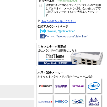
東京大学/K様
(ご利用期間2009年～)
“
請求書払いに対応していただいているので利用
しております。メールでの問い合わせにも丁寧
に対応していただけるので大変ありがたいで
す。
あなたの声をお寄せください!
公式アカウント / ページ
ぷらっとホーム社製品
当社ブランドの製品情報はこちら
人気・定番メーカー
ぷらっとオンラインで人気のメーカーをご紹介！