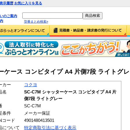
表示履歴
お気に入りを見る
払いのご案内
内
型番まとめ検索»
ーケース コンビタイプ A4 片側7段 ライトグレー 
ーカー
コクヨ
品名
SC-C7M シャッターケース コンビタイプ A4 片
側7段 ライトグレー
番
SC-C7M
証条件
メーカー保証
ANコード
4901480413501
品について
特定商取引法に基づく表示