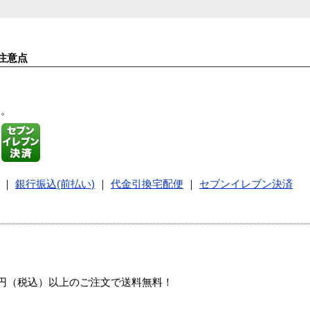
注意点
す。
｜
銀行振込(前払い)
｜
代金引換宅配便
｜
セブンイレブン決済
00円（税込）以上のご注文で送料無料！