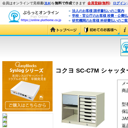
会員はオンラインで見積書(
)を
無料で作成
できます
会員登録(無料)
ログイン
見本
法人のお客様 請求書払いのご案内
学校・官公庁のお客様 校費・公費
研究機関のお客様 科研費払いのご案
コクヨ SC-C7M シャッタ
メ
商
型
保
J
返