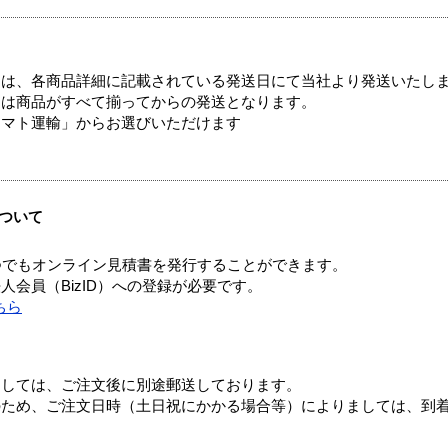
ては、各商品詳細に記載されている発送日にて当社より発送いたし
送は商品がすべて揃ってからの発送となります。
ヤマト運輸」からお選びいただけます
ついて
つでもオンライン見積書を発行することができます。
会員（BizID）への登録が必要です。
ちら
ましては、ご注文後に別途郵送しております。
のため、ご注文日時（土日祝にかかる場合等）によりましては、到