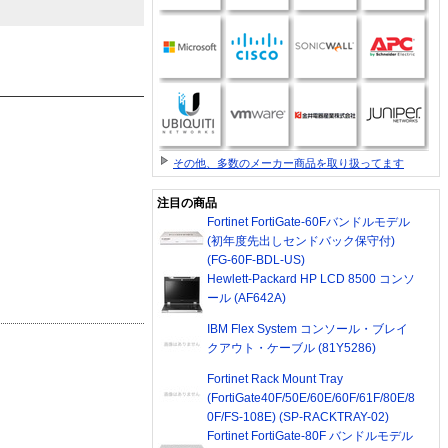
その他、多数のメーカー商品を取り扱ってます
注目の商品
Fortinet FortiGate-60Fバンドルモデル
(初年度先出しセンドバック保守付)
(FG-60F-BDL-US)
Hewlett-Packard HP LCD 8500 コンソ
ール (AF642A)
IBM Flex System コンソール・ブレイ
クアウト・ケーブル (81Y5286)
Fortinet Rack Mount Tray
(FortiGate40F/50E/60E/60F/61F/80E/8
0F/FS-108E) (SP-RACKTRAY-02)
Fortinet FortiGate-80F バンドルモデル