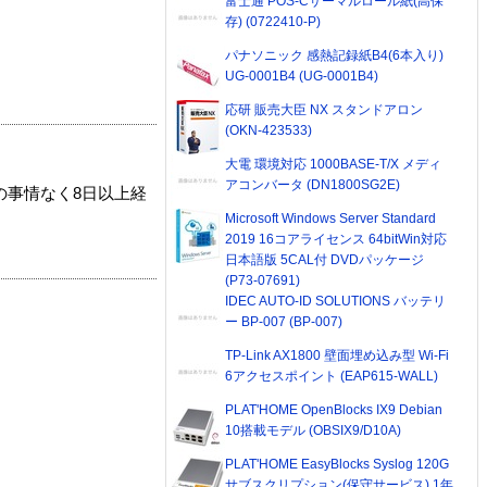
富士通 POS-Cサーマルロール紙(高保
存) (0722410-P)
パナソニック 感熱記録紙B4(6本入り)
UG-0001B4 (UG-0001B4)
応研 販売大臣 NX スタンドアロン
(OKN-423533)
大電 環境対応 1000BASE-T/X メディ
アコンバータ (DN1800SG2E)
の事情なく8日以上経
Microsoft Windows Server Standard
2019 16コアライセンス 64bitWin対応
日本語版 5CAL付 DVDパッケージ
(P73-07691)
IDEC AUTO-ID SOLUTIONS バッテリ
ー BP-007 (BP-007)
TP-Link AX1800 壁面埋め込み型 Wi-Fi
6アクセスポイント (EAP615-WALL)
PLAT'HOME OpenBlocks IX9 Debian
10搭載モデル (OBSIX9/D10A)
PLAT'HOME EasyBlocks Syslog 120G
サブスクリプション(保守サービス) 1年