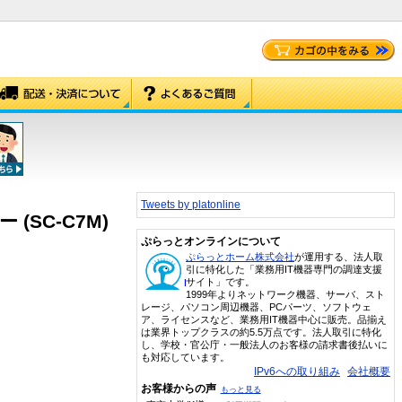
Tweets by platonline
(SC-C7M)
ぷらっとオンラインについて
ぷらっとホーム株式会社
が運用する、法人取
引に特化した「業務用IT機器専門の調達支援
サイト」です。
1999年よりネットワーク機器、サーバ、スト
レージ、パソコン周辺機器、PCパーツ、ソフトウェ
ア、ライセンスなど、業務用IT機器中心に販売。品揃え
は業界トップクラスの約5.5万点です。法人取引に特化
し、学校・官公庁・一般法人のお客様の請求書後払いに
も対応しています。
IPv6への取り組み
会社概要
お客様からの声
もっと見る