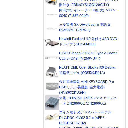
間付き (EBIX/SYSLOG120G/1Y)
内田洋行 イレーザーFB型(大) 7-337-
0040 (7-337-0040)
三菱電機 GX Developer 日本語版
(SW8D5C-GPPW-J)
Hewlett-Packard HP 外付けUSB DVD
ドライブ (701498-B21)
CISCO Japan 250V AC Type A Power
Cable (CAB-TA-250V-JP=)
PLAT'HOME OpenBlocks IX9 Debian
11搭載モデル (OBSIX9/D11A)
金井電器産業 MINI KEYBOARD Pro
USBモデル 英語版 (金井電器)
(HMB632KUS/R)
大電 100BASE-TX/FXメディアコンバ
ータ DN2800GE (DN2800GE)
エイム電子 光ファイバーケーブル
DLC/DSC MM62.5 2m (AFP2-
DLC/DSC-62-02)