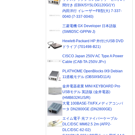
間付き (EBIX/SYSLOG120G/1Y)
内田洋行 イレーザーFB型(大) 7-337-
0040 (7-337-0040)
三菱電機 GX Developer 日本語版
(SW8D5C-GPPW-J)
Hewlett-Packard HP 外付けUSB DVD
ドライブ (701498-B21)
CISCO Japan 250V AC Type A Power
Cable (CAB-TA-250V-JP=)
PLAT'HOME OpenBlocks IX9 Debian
11搭載モデル (OBSIX9/D11A)
金井電器産業 MINI KEYBOARD Pro
USBモデル 英語版 (金井電器)
(HMB632KUS/R)
大電 100BASE-TX/FXメディアコンバ
ータ DN2800GE (DN2800GE)
エイム電子 光ファイバーケーブル
DLC/DSC MM62.5 2m (AFP2-
DLC/DSC-62-02)