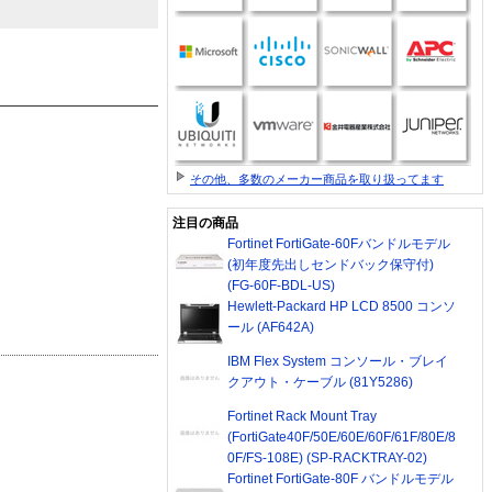
その他、多数のメーカー商品を取り扱ってます
注目の商品
Fortinet FortiGate-60Fバンドルモデル
(初年度先出しセンドバック保守付)
(FG-60F-BDL-US)
Hewlett-Packard HP LCD 8500 コンソ
ール (AF642A)
IBM Flex System コンソール・ブレイ
クアウト・ケーブル (81Y5286)
Fortinet Rack Mount Tray
(FortiGate40F/50E/60E/60F/61F/80E/8
0F/FS-108E) (SP-RACKTRAY-02)
Fortinet FortiGate-80F バンドルモデル