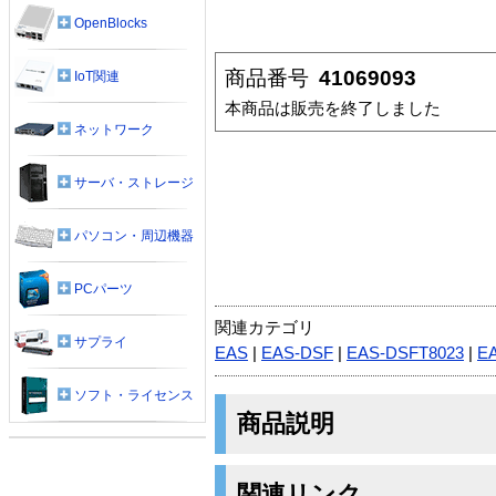
OpenBlocks
商品番号
41069093
IoT関連
本商品は販売を終了しました
ネットワーク
サーバ・ストレージ
パソコン・周辺機器
PCパーツ
関連カテゴリ
サプライ
EAS
|
EAS-DSF
|
EAS-DSFT8023
|
E
ソフト・ライセンス
商品説明
関連リンク