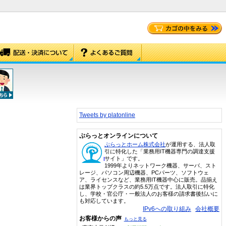
Tweets by platonline
ぷらっとオンラインについて
ぷらっとホーム株式会社
が運用する、法人取
引に特化した「業務用IT機器専門の調達支援
サイト」です。
1999年よりネットワーク機器、サーバ、スト
レージ、パソコン周辺機器、PCパーツ、ソフトウェ
ア、ライセンスなど、業務用IT機器中心に販売。品揃え
は業界トップクラスの約5.5万点です。法人取引に特化
し、学校・官公庁・一般法人のお客様の請求書後払いに
も対応しています。
IPv6への取り組み
会社概要
お客様からの声
もっと見る