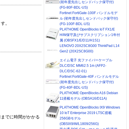
(初年度先出しセンドバック保守付)
(FG-80F-BDL-US)
Fortinet FortiGate-100F バンドルモデ
ル (初年度先出しセンドバック保守付)
ます。
(FG-100F-BDL-US)
PLAT'HOME OpenBlocks IoT FX1/E
H/W保守及びサブスクリプション1年付
属 (OBSFX1/E/D11/H1S1)
LENOVO 20X2SC8G00 ThinkPad L14
Gen2 (20X2SC8G00)
エイム電子 光ファイバーケーブル
DLC/DSC MM62.5 1m (AFP2-
DLC/DSC-62-01)
Fortinet FortiGate-40F バンドルモデル
(初年度先出しセンドバック保守付)
(FG-40F-BDL-US)
PLAT'HOME OpenBlocks A16 Debian
11搭載モデル (OBSA16/D11A)
PLAT'HOME OpenBlocks IX9 Windows
10 IoT Enterprise 2019 LTSC搭載
着までに時間がかかる
256GBモデル
(OBSIX9/W/L1809/256G)