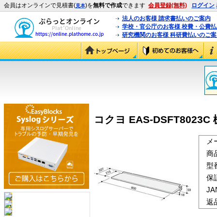
会員はオンラインで見積書(
)を
無料で作成
できます
会員登録(無料)
ログイン
見本
法人のお客様 請求書払いのご案内
学校・官公庁のお客様 校費・公費
研究機関のお客様 科研費払いのご案
コクヨ EAS-DSFT8023C 
メ
商
型
保
J
返