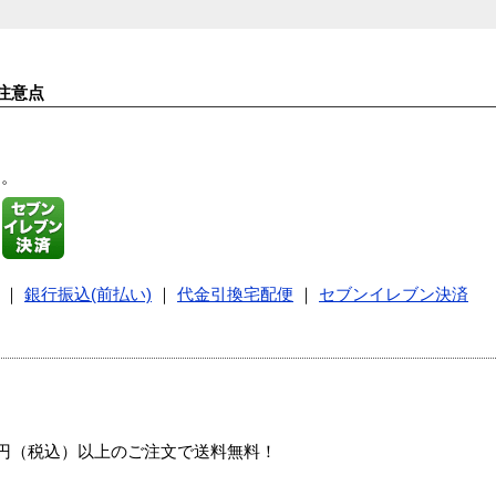
注意点
す。
｜
銀行振込(前払い)
｜
代金引換宅配便
｜
セブンイレブン決済
00円（税込）以上のご注文で送料無料！