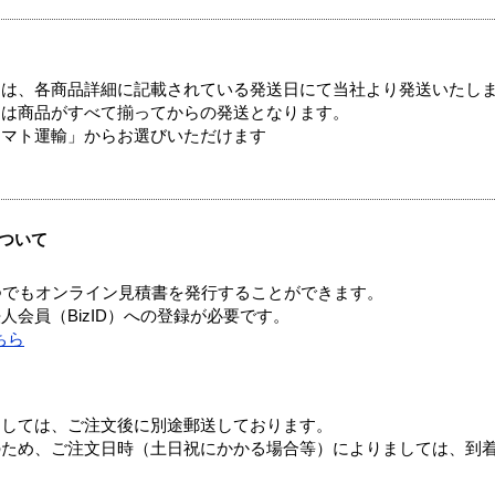
ては、各商品詳細に記載されている発送日にて当社より発送いたし
送は商品がすべて揃ってからの発送となります。
ヤマト運輸」からお選びいただけます
ついて
つでもオンライン見積書を発行することができます。
会員（BizID）への登録が必要です。
ちら
ましては、ご注文後に別途郵送しております。
のため、ご注文日時（土日祝にかかる場合等）によりましては、到