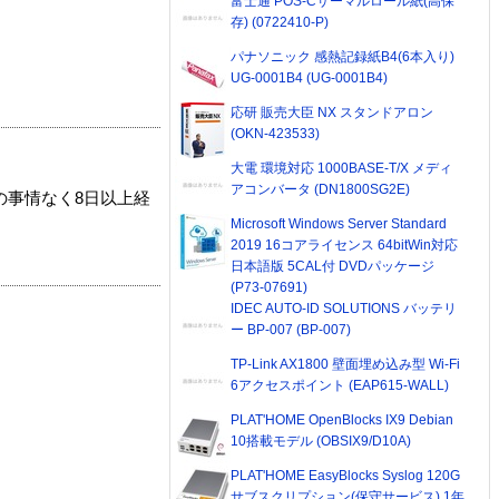
富士通 POS-Cサーマルロール紙(高保
存) (0722410-P)
パナソニック 感熱記録紙B4(6本入り)
UG-0001B4 (UG-0001B4)
応研 販売大臣 NX スタンドアロン
(OKN-423533)
大電 環境対応 1000BASE-T/X メディ
アコンバータ (DN1800SG2E)
の事情なく8日以上経
Microsoft Windows Server Standard
2019 16コアライセンス 64bitWin対応
日本語版 5CAL付 DVDパッケージ
(P73-07691)
IDEC AUTO-ID SOLUTIONS バッテリ
ー BP-007 (BP-007)
TP-Link AX1800 壁面埋め込み型 Wi-Fi
6アクセスポイント (EAP615-WALL)
PLAT'HOME OpenBlocks IX9 Debian
10搭載モデル (OBSIX9/D10A)
PLAT'HOME EasyBlocks Syslog 120G
サブスクリプション(保守サービス) 1年