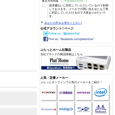
東京大学/K様
(ご利用期間2009年～)
“
請求書払いに対応していただいているので利用
しております。メールでの問い合わせにも丁寧
に対応していただけるので大変ありがたいで
す。
あなたの声をお寄せください!
公式アカウント / ページ
ぷらっとホーム社製品
当社ブランドの製品情報はこちら
人気・定番メーカー
ぷらっとオンラインで人気のメーカーをご紹介！