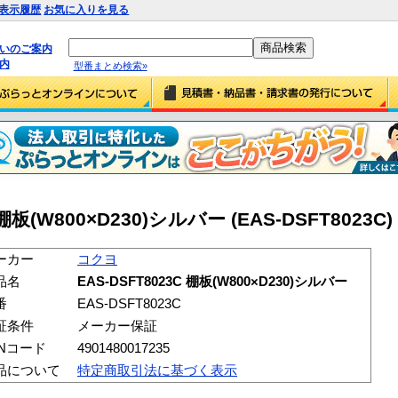
表示履歴
お気に入りを見る
払いのご案内
内
型番まとめ検索»
棚板(W800×D230)シルバー (EAS-DSFT8023C)
ーカー
コクヨ
品名
EAS-DSFT8023C 棚板(W800×D230)シルバー
番
EAS-DSFT8023C
証条件
メーカー保証
ANコード
4901480017235
品について
特定商取引法に基づく表示