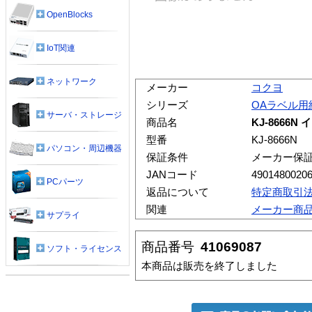
OpenBlocks
IoT関連
ネットワーク
メーカー
コクヨ
シリーズ
OAラベル用
サーバ・ストレージ
商品名
KJ-8666
型番
KJ-8666N
パソコン・周辺機器
保証条件
メーカー保
JANコード
4901480020
PCパーツ
返品について
特定商取引
関連
メーカー商
サプライ
商品番号
41069087
ソフト・ライセンス
本商品は販売を終了しました