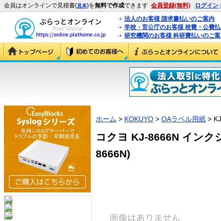
会員はオンラインで見積書(
)を
無料で作成
できます
会員登録(無料)
ログイン
見本
法人のお客様 請求書払いのご案内
学校・官公庁のお客様 校費・公費
研究機関のお客様 科研費払いのご案
ホーム
>
KOKUYO
>
OAラベル用紙
> K
コクヨ KJ-8666N インク
8666N)