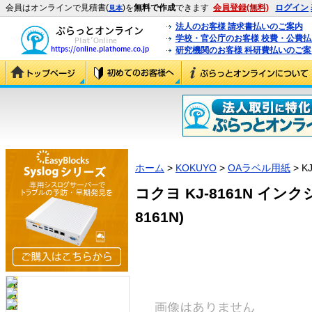
会員はオンラインで見積書(
)を
無料で作成
できます
会員登録(無料)
ログイン
見本
法人のお客様 請求書払いのご案内
学校・官公庁のお客様 校費・公費
研究機関のお客様 科研費払いのご案
ホーム
>
KOKUYO
>
OAラベル用紙
> K
コクヨ KJ-8161N インク
8161N)