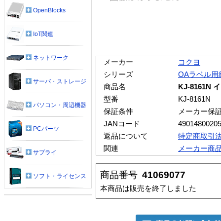
OpenBlocks
IoT関連
ネットワーク
メーカー
コクヨ
シリーズ
OAラベル用
サーバ・ストレージ
商品名
KJ-8161
型番
KJ-8161N
パソコン・周辺機器
保証条件
メーカー保
JANコード
4901480020
PCパーツ
返品について
特定商取引
関連
メーカー商
サプライ
商品番号
41069077
ソフト・ライセンス
本商品は販売を終了しました