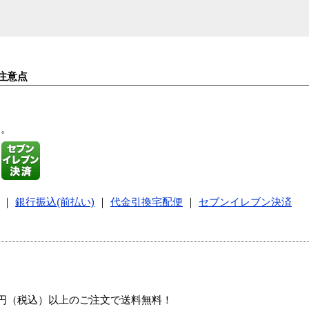
注意点
す。
｜
銀行振込(前払い)
｜
代金引換宅配便
｜
セブンイレブン決済
00円（税込）以上のご注文で送料無料！