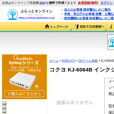
会員はオンラインで見積書(
)を
無料で作成
できます
会員登録(無料)
ログイン
見本
法人のお客様 請求書払いのご案内
学校・官公庁のお客様 校費・公費
研究機関のお客様 科研費払いのご案
ホーム
>
KOKUYO
>
OAラベル用紙
> KJ-6064
コクヨ KJ-6064B インク
メ
シ
商
型
保