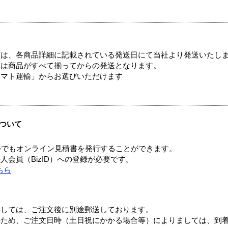
ては、各商品詳細に記載されている発送日にて当社より発送いたし
送は商品がすべて揃ってからの発送となります。
ヤマト運輸」からお選びいただけます
ついて
つでもオンライン見積書を発行することができます。
会員（BizID）への登録が必要です。
ちら
ましては、ご注文後に別途郵送しております。
のため、ご注文日時（土日祝にかかる場合等）によりましては、到