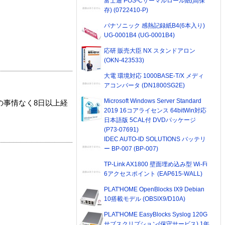
富士通 POS-Cサーマルロール紙(高保
存) (0722410-P)
パナソニック 感熱記録紙B4(6本入り)
UG-0001B4 (UG-0001B4)
応研 販売大臣 NX スタンドアロン
(OKN-423533)
大電 環境対応 1000BASE-T/X メディ
アコンバータ (DN1800SG2E)
Microsoft Windows Server Standard
の事情なく8日以上経
2019 16コアライセンス 64bitWin対応
日本語版 5CAL付 DVDパッケージ
(P73-07691)
IDEC AUTO-ID SOLUTIONS バッテリ
ー BP-007 (BP-007)
TP-Link AX1800 壁面埋め込み型 Wi-Fi
6アクセスポイント (EAP615-WALL)
PLAT'HOME OpenBlocks IX9 Debian
10搭載モデル (OBSIX9/D10A)
PLAT'HOME EasyBlocks Syslog 120G
サブスクリプション(保守サービス) 1年