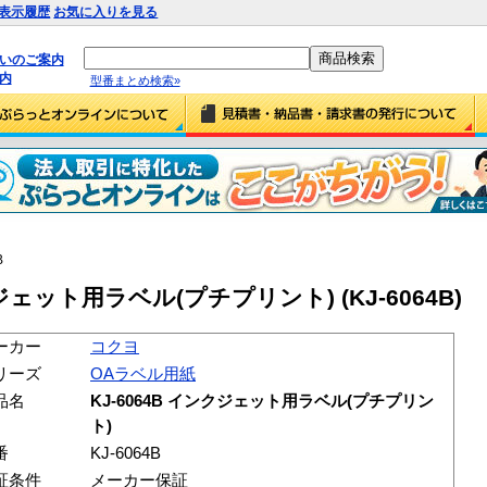
表示履歴
お気に入りを見る
払いのご案内
内
型番まとめ検索»
B
ジェット用ラベル(プチプリント) (KJ-6064B)
ーカー
コクヨ
リーズ
OAラベル用紙
品名
KJ-6064B インクジェット用ラベル(プチプリン
ト)
番
KJ-6064B
証条件
メーカー保証