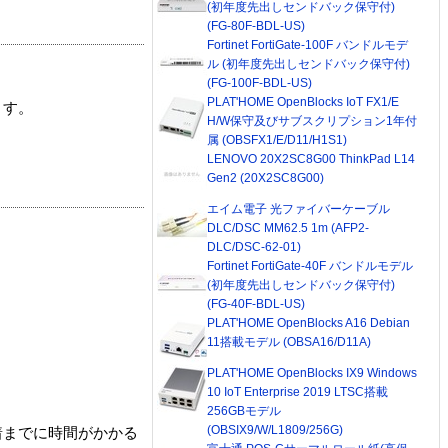
(初年度先出しセンドバック保守付)
(FG-80F-BDL-US)
Fortinet FortiGate-100F バンドルモデ
ル (初年度先出しセンドバック保守付)
(FG-100F-BDL-US)
PLAT'HOME OpenBlocks IoT FX1/E
ます。
H/W保守及びサブスクリプション1年付
属 (OBSFX1/E/D11/H1S1)
LENOVO 20X2SC8G00 ThinkPad L14
Gen2 (20X2SC8G00)
エイム電子 光ファイバーケーブル
DLC/DSC MM62.5 1m (AFP2-
DLC/DSC-62-01)
Fortinet FortiGate-40F バンドルモデル
(初年度先出しセンドバック保守付)
(FG-40F-BDL-US)
PLAT'HOME OpenBlocks A16 Debian
11搭載モデル (OBSA16/D11A)
PLAT'HOME OpenBlocks IX9 Windows
10 IoT Enterprise 2019 LTSC搭載
256GBモデル
(OBSIX9/W/L1809/256G)
着までに時間がかかる