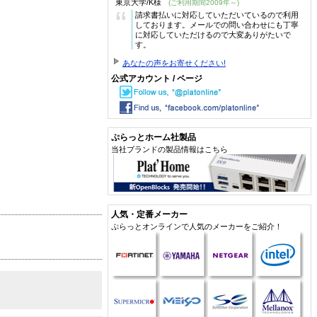
東京大学/K様
(ご利用期間2009年～)
“
請求書払いに対応していただいているので利用
しております。メールでの問い合わせにも丁寧
に対応していただけるので大変ありがたいで
す。
あなたの声をお寄せください!
公式アカウント / ページ
ぷらっとホーム社製品
当社ブランドの製品情報はこちら
人気・定番メーカー
ぷらっとオンラインで人気のメーカーをご紹介！