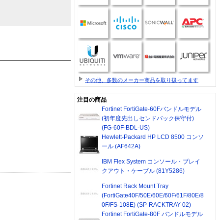
その他、多数のメーカー商品を取り扱ってます
注目の商品
Fortinet FortiGate-60Fバンドルモデル
(初年度先出しセンドバック保守付)
(FG-60F-BDL-US)
Hewlett-Packard HP LCD 8500 コンソ
ール (AF642A)
IBM Flex System コンソール・ブレイ
クアウト・ケーブル (81Y5286)
Fortinet Rack Mount Tray
(FortiGate40F/50E/60E/60F/61F/80E/8
0F/FS-108E) (SP-RACKTRAY-02)
Fortinet FortiGate-80F バンドルモデル