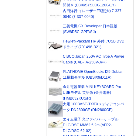
間付き (EBIX/SYSLOG120G/1Y)
内田洋行 イレーザーFB型(大) 7-337-
0040 (7-337-0040)
三菱電機 GX Developer 日本語版
(SW8D5C-GPPW-J)
Hewlett-Packard HP 外付けUSB DVD
ドライブ (701498-B21)
CISCO Japan 250V AC Type A Power
Cable (CAB-TA-250V-JP=)
PLAT'HOME OpenBlocks IX9 Debian
11搭載モデル (OBSIX9/D11A)
金井電器産業 MINI KEYBOARD Pro
USBモデル 英語版 (金井電器)
(HMB632KUS/R)
大電 100BASE-TX/FXメディアコンバ
ータ DN2800GE (DN2800GE)
エイム電子 光ファイバーケーブル
DLC/DSC MM62.5 2m (AFP2-
DLC/DSC-62-02)