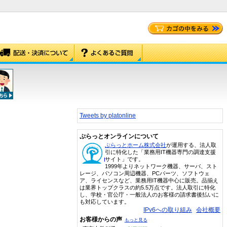
Tweets by platonline
ぷらっとオンラインについて
ぷらっとホーム株式会社
が運用する、法人取
引に特化した「業務用IT機器専門の調達支援
サイト」です。
1999年よりネットワーク機器、サーバ、スト
レージ、パソコン周辺機器、PCパーツ、ソフトウェ
ア、ライセンスなど、業務用IT機器中心に販売。品揃え
は業界トップクラスの約5.5万点です。法人取引に特化
し、学校・官公庁・一般法人のお客様の請求書後払いに
も対応しています。
IPv6への取り組み
会社概要
お客様からの声
もっと見る