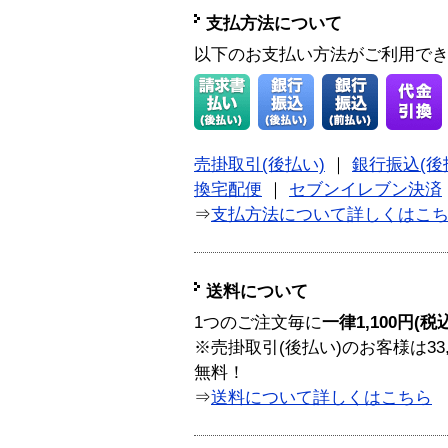
支払方法について
以下のお支払い方法がご利用で
売掛取引(後払い)
｜
銀行振込(後
換宅配便
｜
セブンイレブン決済
⇒
支払方法について詳しくはこ
送料について
1つのご注文毎に
一律1,100円(税
※売掛取引(後払い)のお客様は33
無料！
⇒
送料について詳しくはこちら