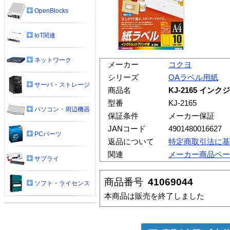
OpenBlocks
IoT関連
ネットワーク
メーカー
コクヨ
シリーズ
OAラベル用紙
サーバ・ストレージ
商品名
KJ-2165 イ
型番
KJ-2165
パソコン・周辺機器
保証条件
メーカー保証
JANコード
4901480016627
PCパーツ
返品について
特定商取引法に基
関連
メーカー商品ペー
サプライ
商品番号
41069044
ソフト・ライセンス
本商品は販売を終了しました