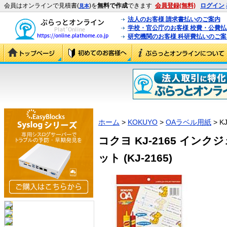
会員はオンラインで見積書(
)を
無料で作成
できます
会員登録(無料)
ログイン
見本
法人のお客様 請求書払いのご案内
学校・官公庁のお客様 校費・公費
研究機関のお客様 科研費払いのご案
ホーム
>
KOKUYO
>
OAラベル用紙
> KJ
コクヨ KJ-2165 イン
ット (KJ-2165)