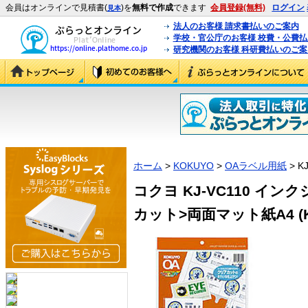
会員はオンラインで見積書(
)を
無料で作成
できます
会員登録(無料)
ログイン
見本
法人のお客様 請求書払いのご案内
学校・官公庁のお客様 校費・公費
研究機関のお客様 科研費払いのご案
ホーム
>
KOKUYO
>
OAラベル用紙
> K
コクヨ KJ-VC110 イ
カット>両面マット紙A4 (KJ