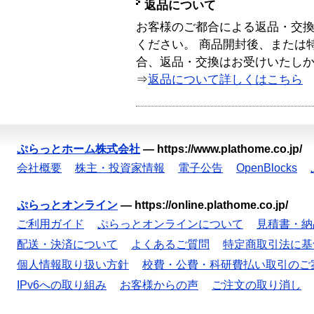
返品について
お客様のご都合による返品・交
ください。 商品開封後、または
合、返品・交換はお受けいたし
⇒
返品について詳しくはこちら
ぷらっとホーム株式会社
—
https://www.plathome.co.jp/
会社概要
株主・投資家情報
電子公告
OpenBlocks
ぷらっとオンライン
—
https://online.plathome.co.jp/
ご利用ガイド
ぷらっとオンラインについて
見積書・納
配送・決済について
よくあるご質問
特定商取引法に基
個人情報取り扱い方針
校費・公費・科研費払い取引のご
IPv6への取り組み
お客様からの声
ご注文の取り消し