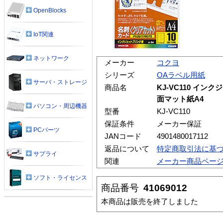
OpenBlocks
IoT関連
ネットワーク
メーカー
コクヨ
シリーズ
OAラベル用紙
サーバ・ストレージ
商品名
KJ-VC110 イ
面マット紙A4
パソコン・周辺機器
型番
KJ-VC110
保証条件
メーカー保証
PCパーツ
JANコード
4901480017112
返品について
特定商取引法に基
サプライ
関連
メーカー商品ペー
ソフト・ライセンス
商品番号
41069012
本商品は販売を終了しました