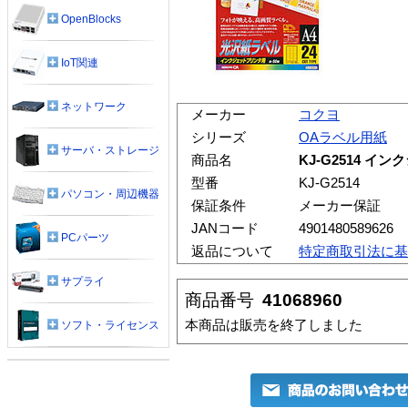
OpenBlocks
IoT関連
ネットワーク
メーカー
コクヨ
シリーズ
OAラベル用紙
サーバ・ストレージ
商品名
KJ-G2514 
型番
KJ-G2514
パソコン・周辺機器
保証条件
メーカー保証
JANコード
4901480589626
PCパーツ
返品について
特定商取引法に基
サプライ
商品番号
41068960
本商品は販売を終了しました
ソフト・ライセンス