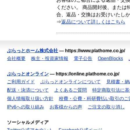
お客様のご都合による返品・交
ください。 商品開封後、または
合、返品・交換はお受けいたし
⇒
返品について詳しくはこちら
ぷらっとホーム株式会社
—
https://www.plathome.co.jp/
会社概要
株主・投資家情報
電子公告
OpenBlocks
ぷらっとオンライン
—
https://online.plathome.co.jp/
ご利用ガイド
ぷらっとオンラインについて
見積書・納
配送・決済について
よくあるご質問
特定商取引法に基
個人情報取り扱い方針
校費・公費・科研費払い取引のご
IPv6への取り組み
お客様からの声
ご注文の取り消し
ソーシャルメディア