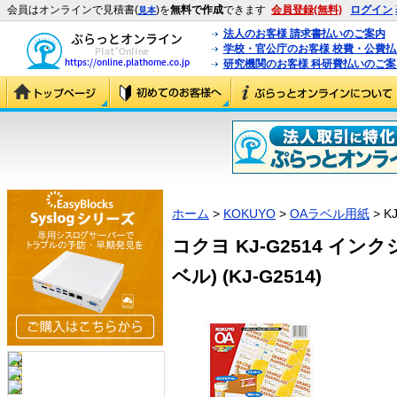
会員はオンラインで見積書(
)を
無料で作成
できます
会員登録(無料)
ログイン
見本
法人のお客様 請求書払いのご案内
学校・官公庁のお客様 校費・公費
研究機関のお客様 科研費払いのご案
ホーム
>
KOKUYO
>
OAラベル用紙
> K
コクヨ KJ-G2514 イ
ベル) (KJ-G2514)