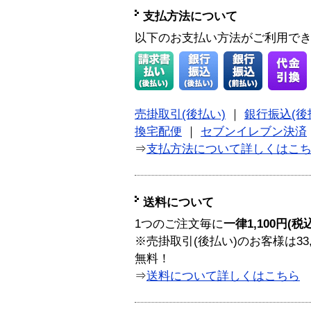
支払方法について
以下のお支払い方法がご利用で
売掛取引(後払い)
｜
銀行振込(後
換宅配便
｜
セブンイレブン決済
⇒
支払方法について詳しくはこ
送料について
1つのご注文毎に
一律1,100円(税
※売掛取引(後払い)のお客様は33
無料！
⇒
送料について詳しくはこちら