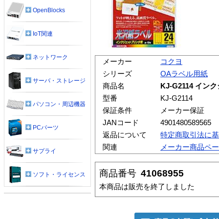
OpenBlocks
IoT関連
ネットワーク
メーカー
コクヨ
シリーズ
OAラベル用紙
サーバ・ストレージ
商品名
KJ-G2114 イ
型番
KJ-G2114
パソコン・周辺機器
保証条件
メーカー保証
JANコード
4901480589565
PCパーツ
返品について
特定商取引法に基
関連
メーカー商品ペー
サプライ
商品番号
41068955
ソフト・ライセンス
本商品は販売を終了しました