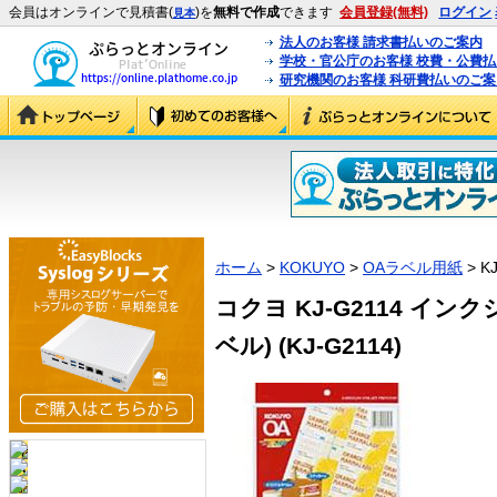
会員はオンラインで見積書(
)を
無料で作成
できます
会員登録(無料)
ログイン
見本
法人のお客様 請求書払いのご案内
学校・官公庁のお客様 校費・公費
研究機関のお客様 科研費払いのご案
ホーム
>
KOKUYO
>
OAラベル用紙
> K
コクヨ KJ-G2114 イ
ベル) (KJ-G2114)