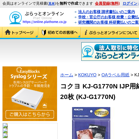
会員はオンラインで見積書(
)を
無料で作成
できます
会員登録(無料)
ログイン
見本
法人のお客様 請求書払いのご案内
学校・官公庁のお客様 校費・公費
研究機関のお客様 科研費払いのご案
ホーム
>
KOKUYO
>
OAラベル用紙
> K
コクヨ KJ-G1770N I
20枚 (KJ-G1770N)