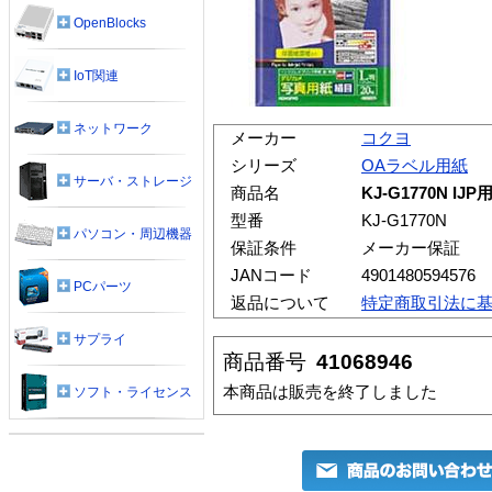
OpenBlocks
IoT関連
ネットワーク
メーカー
コクヨ
シリーズ
OAラベル用紙
サーバ・ストレージ
商品名
KJ-G1770N I
型番
KJ-G1770N
パソコン・周辺機器
保証条件
メーカー保証
JANコード
4901480594576
PCパーツ
返品について
特定商取引法に
サプライ
商品番号
41068946
本商品は販売を終了しました
ソフト・ライセンス