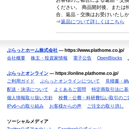
お客様のご都合による返品・交
ください。 商品開封後、または
合、返品・交換はお受けいたし
⇒
返品について詳しくはこちら
ぷらっとホーム株式会社
—
https://www.plathome.co.jp/
会社概要
株主・投資家情報
電子公告
OpenBlocks
ぷらっとオンライン
—
https://online.plathome.co.jp/
ご利用ガイド
ぷらっとオンラインについて
見積書・納
配送・決済について
よくあるご質問
特定商取引法に基
個人情報取り扱い方針
校費・公費・科研費払い取引のご
IPv6への取り組み
お客様からの声
ご注文の取り消し
ソーシャルメディア