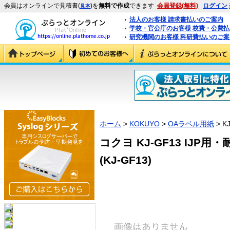
会員はオンラインで見積書(
)を
無料で作成
できます
会員登録(無料)
ログイン
見本
法人のお客様 請求書払いのご案内
学校・官公庁のお客様 校費・公費
研究機関のお客様 科研費払いのご案
ホーム
>
KOKUYO
>
OAラベル用紙
> K
コクヨ KJ-GF13 IJ
(KJ-GF13)