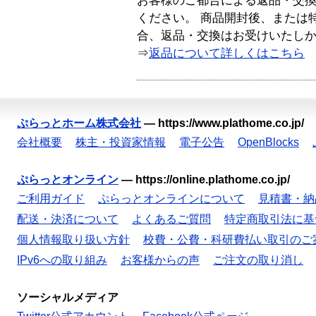
お客様のご都合による返品・交
ください。 商品開封後、または
合、返品・交換はお受けいたし
⇒
返品について詳しくはこちら
ぷらっとホーム株式会社
—
https://www.plathome.co.jp/
会社概要
株主・投資家情報
電子公告
OpenBlocks
ぷらっとオンライン
—
https://online.plathome.co.jp/
ご利用ガイド
ぷらっとオンラインについて
見積書・納
配送・決済について
よくあるご質問
特定商取引法に基
個人情報取り扱い方針
校費・公費・科研費払い取引のご
IPv6への取り組み
お客様からの声
ご注文の取り消し
ソーシャルメディア