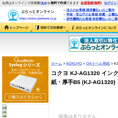
会員はオンラインで見積書(
)を
無料で作成
できます
会員登録(無料)
ログイン
見本
法人のお客様 請求書払いのご案内
学校・官公庁のお客様 校費・公費
研究機関のお客様 科研費払いのご案
ホーム
>
KOKUYO
>
OAラベル用紙
> K
コクヨ KJ-AG1320 
紙・厚手B5 (KJ-AG1320)