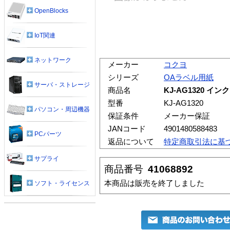
OpenBlocks
IoT関連
ネットワーク
メーカー
コクヨ
シリーズ
OAラベル用紙
サーバ・ストレージ
商品名
KJ-AG1320 
型番
KJ-AG1320
パソコン・周辺機器
保証条件
メーカー保証
JANコード
4901480588483
PCパーツ
返品について
特定商取引法に基
サプライ
商品番号
41068892
本商品は販売を終了しました
ソフト・ライセンス