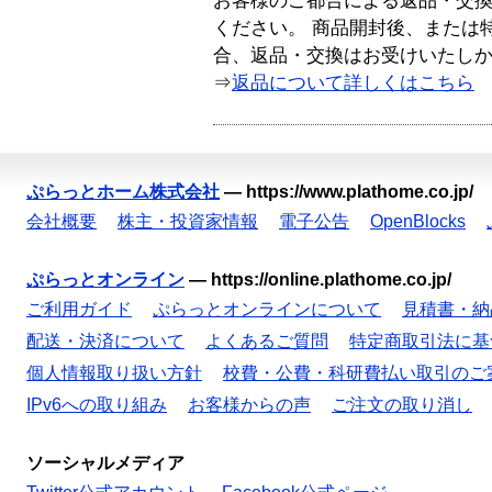
お客様のご都合による返品・交
ください。 商品開封後、または
合、返品・交換はお受けいたし
⇒
返品について詳しくはこちら
ぷらっとホーム株式会社
—
https://www.plathome.co.jp/
会社概要
株主・投資家情報
電子公告
OpenBlocks
ぷらっとオンライン
—
https://online.plathome.co.jp/
ご利用ガイド
ぷらっとオンラインについて
見積書・納
配送・決済について
よくあるご質問
特定商取引法に基
個人情報取り扱い方針
校費・公費・科研費払い取引のご
IPv6への取り組み
お客様からの声
ご注文の取り消し
ソーシャルメディア