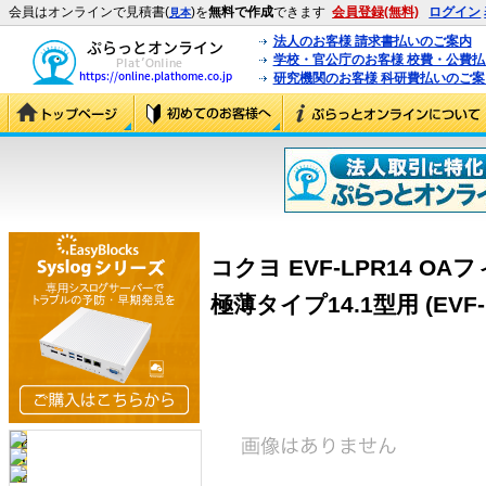
会員はオンラインで見積書(
)を
無料で作成
できます
会員登録(無料)
ログイン
見本
法人のお客様 請求書払いのご案内
学校・官公庁のお客様 校費・公費
研究機関のお客様 科研費払いのご案
コクヨ EVF-LPR14 O
極薄タイプ14.1型用 (EVF-