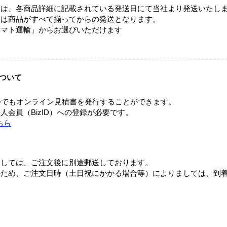
ては、各商品詳細に記載されている発送日にて当社より発送いたし
送は商品がすべて揃ってからの発送となります。
ヤマト運輸」からお選びいただけます
ついて
つでもオンライン見積書を発行することができます。
会員（BizID）への登録が必要です。
ちら
ましては、ご注文後に別途郵送しております。
のため、ご注文日時（土日祝にかかる場合等）によりましては、到