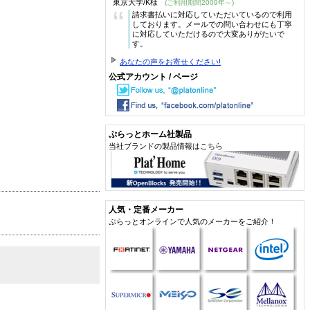
東京大学/K様
(ご利用期間2009年～)
“
請求書払いに対応していただいているので利用
しております。メールでの問い合わせにも丁寧
に対応していただけるので大変ありがたいで
す。
あなたの声をお寄せください!
公式アカウント / ページ
ぷらっとホーム社製品
当社ブランドの製品情報はこちら
人気・定番メーカー
ぷらっとオンラインで人気のメーカーをご紹介！