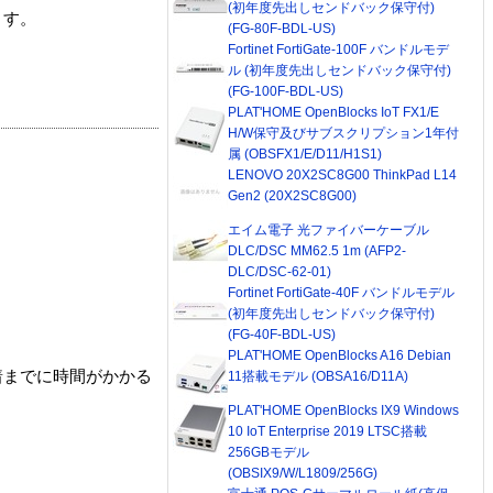
(初年度先出しセンドバック保守付)
ます。
(FG-80F-BDL-US)
Fortinet FortiGate-100F バンドルモデ
ル (初年度先出しセンドバック保守付)
(FG-100F-BDL-US)
PLAT'HOME OpenBlocks IoT FX1/E
H/W保守及びサブスクリプション1年付
属 (OBSFX1/E/D11/H1S1)
LENOVO 20X2SC8G00 ThinkPad L14
Gen2 (20X2SC8G00)
エイム電子 光ファイバーケーブル
DLC/DSC MM62.5 1m (AFP2-
DLC/DSC-62-01)
Fortinet FortiGate-40F バンドルモデル
(初年度先出しセンドバック保守付)
(FG-40F-BDL-US)
PLAT'HOME OpenBlocks A16 Debian
着までに時間がかかる
11搭載モデル (OBSA16/D11A)
PLAT'HOME OpenBlocks IX9 Windows
10 IoT Enterprise 2019 LTSC搭載
256GBモデル
(OBSIX9/W/L1809/256G)