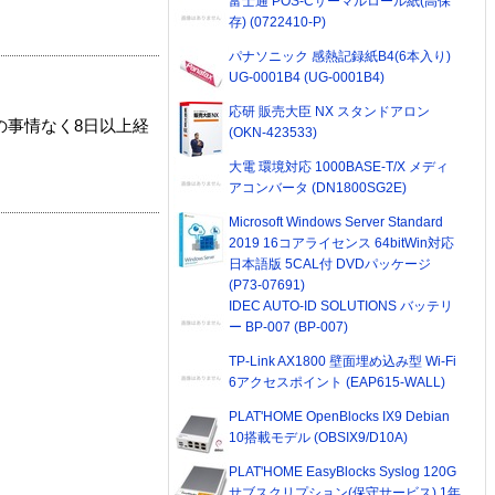
富士通 POS-Cサーマルロール紙(高保
存) (0722410-P)
パナソニック 感熱記録紙B4(6本入り)
UG-0001B4 (UG-0001B4)
応研 販売大臣 NX スタンドアロン
の事情なく8日以上経
(OKN-423533)
大電 環境対応 1000BASE-T/X メディ
アコンバータ (DN1800SG2E)
Microsoft Windows Server Standard
2019 16コアライセンス 64bitWin対応
日本語版 5CAL付 DVDパッケージ
(P73-07691)
IDEC AUTO-ID SOLUTIONS バッテリ
ー BP-007 (BP-007)
TP-Link AX1800 壁面埋め込み型 Wi-Fi
6アクセスポイント (EAP615-WALL)
PLAT'HOME OpenBlocks IX9 Debian
10搭載モデル (OBSIX9/D10A)
PLAT'HOME EasyBlocks Syslog 120G
サブスクリプション(保守サービス) 1年