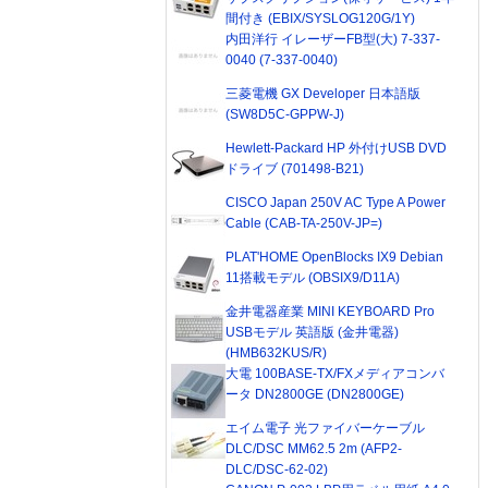
間付き (EBIX/SYSLOG120G/1Y)
内田洋行 イレーザーFB型(大) 7-337-
0040 (7-337-0040)
三菱電機 GX Developer 日本語版
(SW8D5C-GPPW-J)
Hewlett-Packard HP 外付けUSB DVD
ドライブ (701498-B21)
CISCO Japan 250V AC Type A Power
Cable (CAB-TA-250V-JP=)
PLAT'HOME OpenBlocks IX9 Debian
11搭載モデル (OBSIX9/D11A)
金井電器産業 MINI KEYBOARD Pro
USBモデル 英語版 (金井電器)
(HMB632KUS/R)
大電 100BASE-TX/FXメディアコンバ
ータ DN2800GE (DN2800GE)
エイム電子 光ファイバーケーブル
DLC/DSC MM62.5 2m (AFP2-
DLC/DSC-62-02)