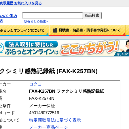
表示履歴
お気に入りを見る
払いのご案内
内
型番まとめ検索»
ァクシミリ感熱記録紙 (FAX-K257BN)
ーカー
コクヨ
品名
FAX-K257BN ファクシミリ感熱記録紙
番
FAX-K257BN
証条件
メーカー保証
ANコード
4901480772516
品について
特定商取引法に基づく表示
連
メーカー商品ページ