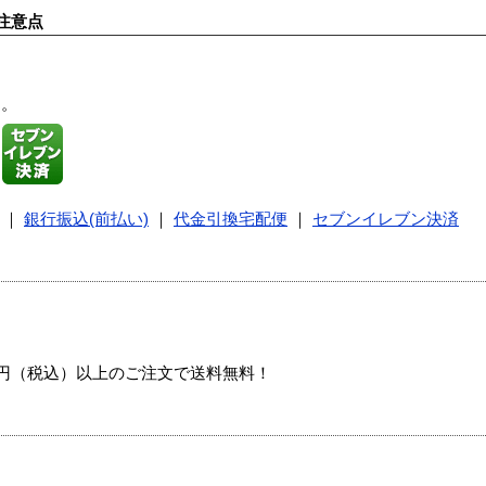
注意点
す。
｜
銀行振込(前払い)
｜
代金引換宅配便
｜
セブンイレブン決済
00円（税込）以上のご注文で送料無料！