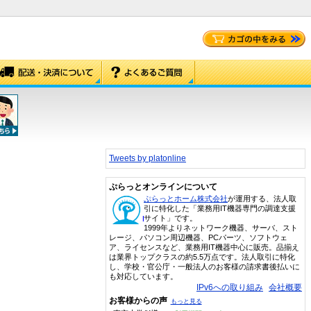
Tweets by platonline
ぷらっとオンラインについて
ぷらっとホーム株式会社
が運用する、法人取
引に特化した「業務用IT機器専門の調達支援
サイト」です。
1999年よりネットワーク機器、サーバ、スト
レージ、パソコン周辺機器、PCパーツ、ソフトウェ
ア、ライセンスなど、業務用IT機器中心に販売。品揃え
は業界トップクラスの約5.5万点です。法人取引に特化
し、学校・官公庁・一般法人のお客様の請求書後払いに
も対応しています。
IPv6への取り組み
会社概要
お客様からの声
もっと見る