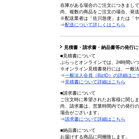
在庫がある場合のご注文につきまし
尚、複数の商品をご注文の場合、発
※配送業者は「佐川急便」または「
⇒
配送について詳しくはこちら
見積書・請求書・納品書等の発行に
■見積書について
ぷらっとオンラインでは、24時間い
※オンライン見積書発行には、一般法人
⇒
一般法人会員（BizID）の詳細はこ
⇒
見積書について詳細はこちら
■請求書について
ご注文時に希望されたお客様に関し
尚、請求書は、営業時間内での発行
場合がございます。
⇒
請求書について詳細はこちら
■納品書について
お届けする商品に同梱致します。