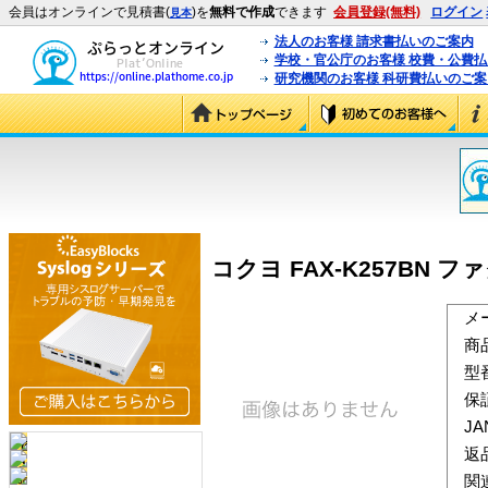
会員はオンラインで見積書(
)を
無料で作成
できます
会員登録(無料)
ログイン
見本
法人のお客様 請求書払いのご案内
学校・官公庁のお客様 校費・公費
研究機関のお客様 科研費払いのご案
コクヨ FAX-K257BN フ
メ
商
型
保
J
返
関