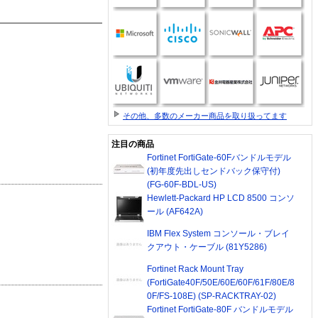
その他、多数のメーカー商品を取り扱ってます
注目の商品
Fortinet FortiGate-60Fバンドルモデル
(初年度先出しセンドバック保守付)
(FG-60F-BDL-US)
Hewlett-Packard HP LCD 8500 コンソ
ール (AF642A)
IBM Flex System コンソール・ブレイ
クアウト・ケーブル (81Y5286)
Fortinet Rack Mount Tray
(FortiGate40F/50E/60E/60F/61F/80E/8
0F/FS-108E) (SP-RACKTRAY-02)
Fortinet FortiGate-80F バンドルモデル