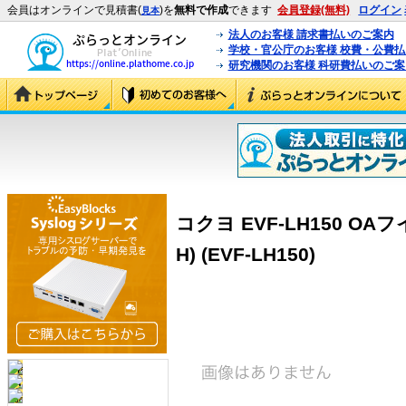
会員はオンラインで見積書(
)を
無料で作成
できます
会員登録(無料)
ログイン
見本
法人のお客様 請求書払いのご案内
学校・官公庁のお客様 校費・公費
研究機関のお客様 科研費払いのご案
コクヨ EVF-LH150 
H) (EVF-LH150)