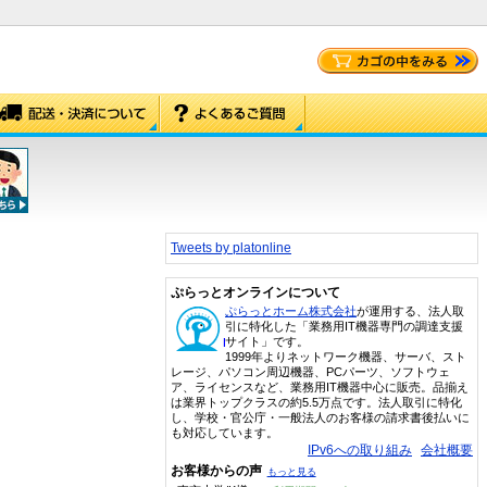
Tweets by platonline
ぷらっとオンラインについて
ぷらっとホーム株式会社
が運用する、法人取
引に特化した「業務用IT機器専門の調達支援
サイト」です。
1999年よりネットワーク機器、サーバ、スト
レージ、パソコン周辺機器、PCパーツ、ソフトウェ
ア、ライセンスなど、業務用IT機器中心に販売。品揃え
は業界トップクラスの約5.5万点です。法人取引に特化
し、学校・官公庁・一般法人のお客様の請求書後払いに
も対応しています。
IPv6への取り組み
会社概要
お客様からの声
もっと見る