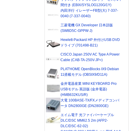
間付き (EBIX/SYSLOG120G/1Y)
内田洋行 イレーザーFB型(大) 7-337-
0040 (7-337-0040)
三菱電機 GX Developer 日本語版
(SW8D5C-GPPW-J)
Hewlett-Packard HP 外付けUSB DVD
ドライブ (701498-B21)
CISCO Japan 250V AC Type A Power
Cable (CAB-TA-250V-JP=)
PLAT'HOME OpenBlocks IX9 Debian
11搭載モデル (OBSIX9/D11A)
金井電器産業 MINI KEYBOARD Pro
USBモデル 英語版 (金井電器)
(HMB632KUS/R)
大電 100BASE-TX/FXメディアコンバ
ータ DN2800GE (DN2800GE)
エイム電子 光ファイバーケーブル
DLC/DSC MM62.5 2m (AFP2-
DLC/DSC-62-02)