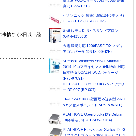
富士通 POS-Cサーマルロール紙(高保
存) (0722410-P)
パナソニック 感熱記録紙B4(6本入り)
UG-0001B4 (UG-0001B4)
応研 販売大臣 NX スタンドアロン
の事情なく8日以上経
(OKN-423533)
大電 環境対応 1000BASE-T/X メディ
アコンバータ (DN1800SG2E)
Microsoft Windows Server Standard
2019 16コアライセンス 64bitWin対応
日本語版 5CAL付 DVDパッケージ
(P73-07691)
IDEC AUTO-ID SOLUTIONS バッテリ
ー BP-007 (BP-007)
TP-Link AX1800 壁面埋め込み型 Wi-Fi
6アクセスポイント (EAP615-WALL)
PLAT'HOME OpenBlocks IX9 Debian
10搭載モデル (OBSIX9/D10A)
PLAT'HOME EasyBlocks Syslog 120G
サブスクリプション(保守サービス) 1年