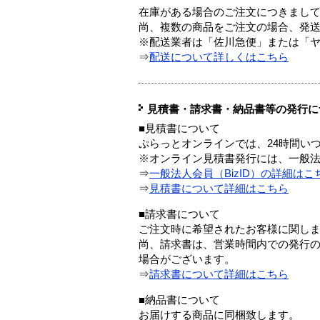
在庫がある場合のご注文につきまし
尚、複数の商品をご注文の場合、発
※配送業者は「佐川急便」または「
⇒
配送について詳しくはこちら
見積書・請求書・納品書等の発行に
■見積書について
ぷらっとオンラインでは、24時間い
※オンライン見積書発行には、一般法人
⇒
一般法人会員（BizID）の詳細はこ
⇒
見積書について詳細はこちら
■請求書について
ご注文時に希望されたお客様に関し
尚、請求書は、営業時間内での発行
場合がございます。
⇒
請求書について詳細はこちら
■納品書について
お届けする商品に同梱致します。