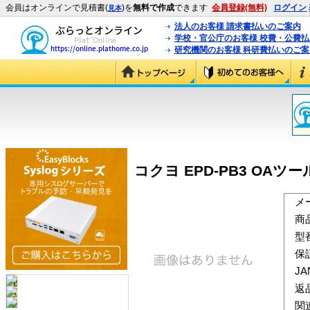
会員はオンラインで見積書(
)を
無料で作成
できます
会員登録(無料)
ログイン
見本
法人のお客様 請求書払いのご案内
学校・官公庁のお客様 校費・公費
研究機関のお客様 科研費払いのご案
コクヨ EPD-PB3 OAツール
メ
商
型
保
J
返
関