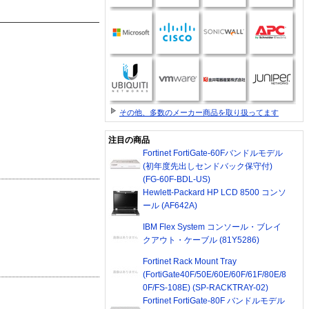
その他、多数のメーカー商品を取り扱ってます
注目の商品
Fortinet FortiGate-60Fバンドルモデル
(初年度先出しセンドバック保守付)
(FG-60F-BDL-US)
Hewlett-Packard HP LCD 8500 コンソ
ール (AF642A)
IBM Flex System コンソール・ブレイ
クアウト・ケーブル (81Y5286)
Fortinet Rack Mount Tray
(FortiGate40F/50E/60E/60F/61F/80E/8
0F/FS-108E) (SP-RACKTRAY-02)
Fortinet FortiGate-80F バンドルモデル