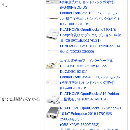
(初年度先出しセンドバック保守付)
ます。
(FG-80F-BDL-US)
Fortinet FortiGate-100F バンドルモデ
ル (初年度先出しセンドバック保守付)
(FG-100F-BDL-US)
PLAT'HOME OpenBlocks IoT FX1/E
H/W保守及びサブスクリプション1年付
属 (OBSFX1/E/D11/H1S1)
LENOVO 20X2SC8G00 ThinkPad L14
Gen2 (20X2SC8G00)
エイム電子 光ファイバーケーブル
DLC/DSC MM62.5 1m (AFP2-
DLC/DSC-62-01)
Fortinet FortiGate-40F バンドルモデル
(初年度先出しセンドバック保守付)
(FG-40F-BDL-US)
PLAT'HOME OpenBlocks A16 Debian
着までに時間がかかる
11搭載モデル (OBSA16/D11A)
PLAT'HOME OpenBlocks IX9 Windows
10 IoT Enterprise 2019 LTSC搭載
256GBモデル
(OBSIX9/W/L1809/256G)