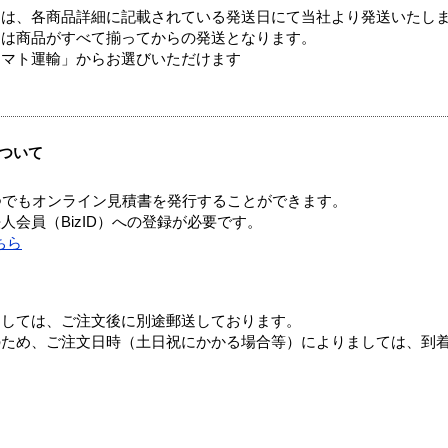
ては、各商品詳細に記載されている発送日にて当社より発送いたし
送は商品がすべて揃ってからの発送となります。
ヤマト運輸」からお選びいただけます
ついて
つでもオンライン見積書を発行することができます。
会員（BizID）への登録が必要です。
ちら
ましては、ご注文後に別途郵送しております。
のため、ご注文日時（土日祝にかかる場合等）によりましては、到