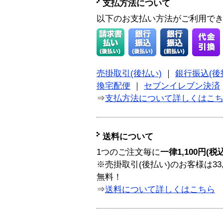
支払方法について
以下のお支払い方法がご利用で
売掛取引(後払い)
｜
銀行振込(後
換宅配便
｜
セブンイレブン決済
⇒
支払方法について詳しくはこ
送料について
1つのご注文毎に
一律1,100円(税
※売掛取引(後払い)のお客様は33
無料！
⇒
送料について詳しくはこちら