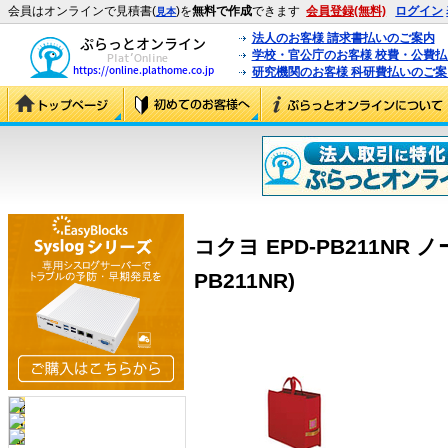
会員はオンラインで見積書(
)を
無料で作成
できます
会員登録(無料)
ログイン
見本
法人のお客様 請求書払いのご案内
学校・官公庁のお客様 校費・公費
研究機関のお客様 科研費払いのご案
コクヨ EPD-PB211NR
PB211NR)