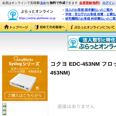
会員はオンラインで見積書(
)を
無料で作成
できます
会員登録(無料)
ログイン
見本
法人のお客様 請求書払いのご案内
学校・官公庁のお客様 校費・公費
研究機関のお客様 科研費払いのご案
コクヨ EDC-453NM フ
453NM)