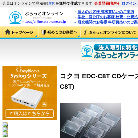
会員はオンラインで見積書(
)を
無料で作成
できます
会員登録(無料)
ログイン
見本
法人のお客様 請求書払いのご案内
学校・官公庁のお客様 校費・公費
研究機関のお客様 科研費払いのご案
コクヨ EDC-C8T CDケ
C8T)