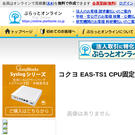
会員はオンラインで見積書(
)を
無料で作成
できます
会員登録(無料)
ログイン
見本
法人のお客様 請求書払いのご案内
学校・官公庁のお客様 校費・公費
研究機関のお客様 科研費払いのご案
コクヨ EAS-TS1 CPU固定ブ