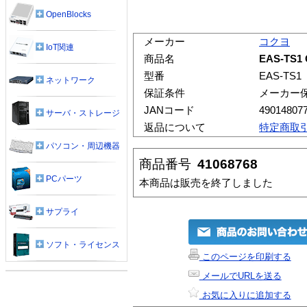
OpenBlocks
メーカー
コクヨ
IoT関連
商品名
EAS-TS
型番
EAS-TS1
ネットワーク
保証条件
メーカー
JANコード
49014807
サーバ・ストレージ
返品について
特定商取
パソコン・周辺機器
商品番号
41068768
PCパーツ
本商品は販売を終了しました
サプライ
ソフト・ライセンス
このページを印刷する
メールでURLを送る
お気に入りに追加する