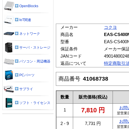
OpenBlocks
IoT関連
メーカー
コクヨ
ネットワーク
商品名
EAS-CS40
型番
EAS-CS400
サーバ・ストレージ
保証条件
メーカー保
JANコード
4901480024
パソコン・周辺機器
返品について
特定商取引
PCパーツ
商品番号
41068738
サプライ
数量
販売価格
(税込)
ソフト・ライセンス
お問
7,810
円
1
翌営業
お問
2 - 9
7,731
円
翌営業