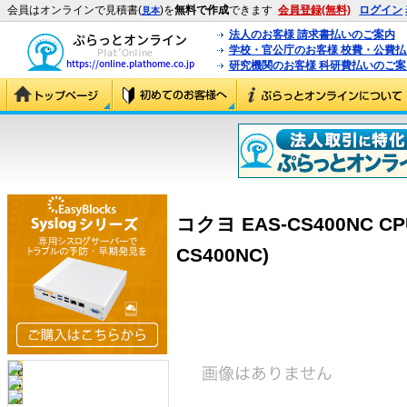
会員はオンラインで見積書(
)を
無料で作成
できます
会員登録(無料)
ログイン
見本
法人のお客様 請求書払いのご案内
学校・官公庁のお客様 校費・公費
研究機関のお客様 科研費払いのご案
コクヨ EAS-CS400NC CP
CS400NC)