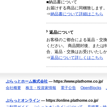
■納品書について
お届けする商品に同梱致します
⇒
納品書について詳細はこちら
返品について
お客様のご都合による返品・交
ください。 商品開封後、または
合、返品・交換はお受けいたし
⇒
返品について詳しくはこちら
ぷらっとホーム株式会社
—
https://www.plathome.co.jp/
会社概要
株主・投資家情報
電子公告
OpenBlocks
ぷらっとオンライン
—
https://online.plathome.co.jp/
ご利用ガイド
ぷらっとオンラインについて
見積書・納