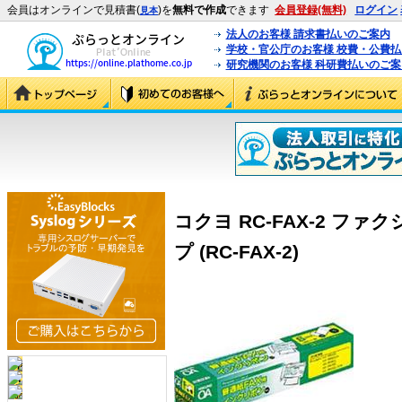
会員はオンラインで見積書(
)を
無料で作成
できます
会員登録(無料)
ログイン
見本
法人のお客様 請求書払いのご案内
学校・官公庁のお客様 校費・公費
研究機関のお客様 科研費払いのご案
コクヨ RC-FAX-2 フ
プ (RC-FAX-2)