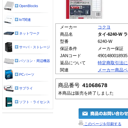
OpenBlocks
IoT関連
メーカー
コクヨ
ネットワーク
商品名
タイ-6240-W
型番
6240-W
サーバ・ストレージ
保証条件
メーカー保証
JANコード
4901480018935
パソコン・周辺機器
返品について
特定商取引法に
関連
メーカー商品ペ
PCパーツ
商品番号
41068678
サプライ
本商品は販売を終了しました
ソフト・ライセンス
このページを印刷する