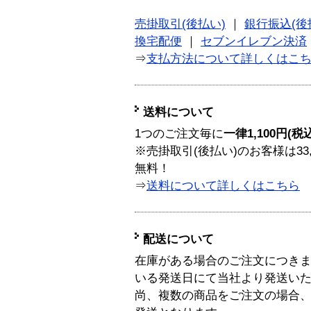
売掛取引(後払い)
｜
銀行振込(後
換宅配便
｜
セブンイレブン決済
⇒
支払方法について詳しくはこ
送料について
1つのご注文毎に
一律1,100円(税
※売掛取引(後払い)のお客様は33
無料！
⇒
送料について詳しくはこちら
配送について
在庫がある場合のご注文につき
いる発送日にて当社より発送い
尚、複数の商品をご注文の場合