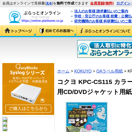
会員はオンラインで見積書(
)を
無料で作成
できます
会員登録(無料)
ログイン
見本
法人のお客様 請求書払いのご案内
学校・官公庁のお客様 校費・公費
研究機関のお客様 科研費払いのご案
ホーム
>
KOKUYO
>
OAラベル用紙
> K
コクヨ KPC-CS115 
用CD/DVDジャケット用紙 (K