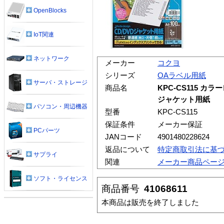
OpenBlocks
IoT関連
ネットワーク
メーカー
コクヨ
シリーズ
OAラベル用紙
サーバ・ストレージ
商品名
KPC-CS115 カ
ジャケット用紙
パソコン・周辺機器
型番
KPC-CS115
保証条件
メーカー保証
PCパーツ
JANコード
4901480228624
返品について
特定商取引法に基
サプライ
関連
メーカー商品ペー
ソフト・ライセンス
商品番号
41068611
本商品は販売を終了しました