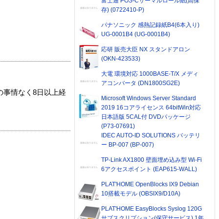
富士通 POS-Cサーマルロール紙(高保
存) (0722410-P)
パナソニック 感熱記録紙B4(6本入り)
UG-0001B4 (UG-0001B4)
応研 販売大臣 NX スタンドアロン
(OKN-423533)
大電 環境対応 1000BASE-T/X メディ
アコンバータ (DN1800SG2E)
の事情なく8日以上経
Microsoft Windows Server Standard
2019 16コアライセンス 64bitWin対応
日本語版 5CAL付 DVDパッケージ
(P73-07691)
IDEC AUTO-ID SOLUTIONS バッテリ
ー BP-007 (BP-007)
TP-Link AX1800 壁面埋め込み型 Wi-Fi
6アクセスポイント (EAP615-WALL)
PLAT'HOME OpenBlocks IX9 Debian
10搭載モデル (OBSIX9/D10A)
PLAT'HOME EasyBlocks Syslog 120G
サブスクリプション(保守サービス) 1年