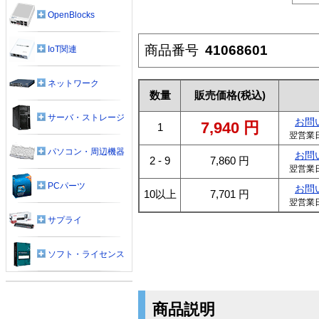
OpenBlocks
商品番号
41068601
IoT関連
ネットワーク
数量
販売価格
(税込)
サーバ・ストレージ
お問
7,940
円
1
翌営業
パソコン・周辺機器
お問
2 - 9
7,860
円
翌営業
PCパーツ
お問
10以上
7,701
円
翌営業
サプライ
ソフト・ライセンス
商品説明