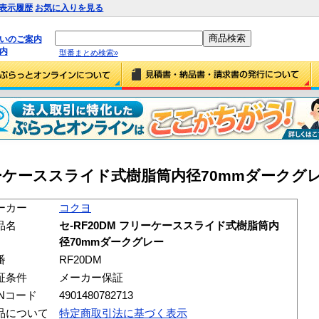
表示履歴
お気に入りを見る
払いのご案内
内
型番まとめ検索»
リーケーススライド式樹脂筒内径70mmダークグレー 
ーカー
コクヨ
品名
セ-RF20DM フリーケーススライド式樹脂筒内
径70mmダークグレー
番
RF20DM
証条件
メーカー保証
ANコード
4901480782713
品について
特定商取引法に基づく表示