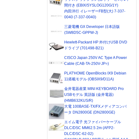
間付き (EBIX/SYSLOG120G/1Y)
内田洋行 イレーザーFB型(大) 7-337-
0040 (7-337-0040)
三菱電機 GX Developer 日本語版
(SW8D5C-GPPW-J)
Hewlett-Packard HP 外付けUSB DVD
ドライブ (701498-B21)
CISCO Japan 250V AC Type A Power
Cable (CAB-TA-250V-JP=)
PLAT'HOME OpenBlocks IX9 Debian
11搭載モデル (OBSIX9/D11A)
金井電器産業 MINI KEYBOARD Pro
USBモデル 英語版 (金井電器)
(HMB632KUS/R)
大電 100BASE-TX/FXメディアコンバ
ータ DN2800GE (DN2800GE)
エイム電子 光ファイバーケーブル
DLC/DSC MM62.5 2m (AFP2-
DLC/DSC-62-02)