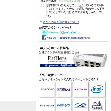
東京大学/K様
(ご利用期間2009年～)
“
請求書払いに対応していただいているので利用
しております。メールでの問い合わせにも丁寧
に対応していただけるので大変ありがたいで
す。
あなたの声をお寄せください!
公式アカウント / ページ
ぷらっとホーム社製品
当社ブランドの製品情報はこちら
人気・定番メーカー
ぷらっとオンラインで人気のメーカーをご紹介！