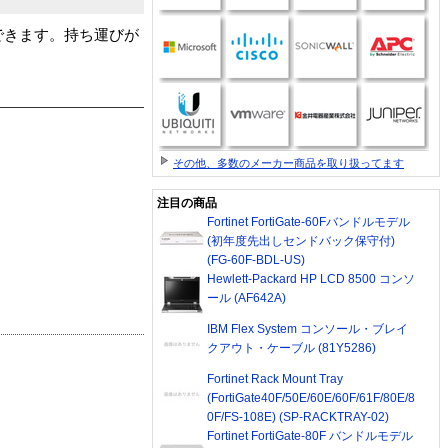
容できます。持ち運びが
その他、多数のメーカー商品を取り扱ってます
注目の商品
Fortinet FortiGate-60Fバンドルモデル
(初年度先出しセンドバック保守付)
(FG-60F-BDL-US)
Hewlett-Packard HP LCD 8500 コンソ
ール (AF642A)
IBM Flex System コンソール・ブレイ
クアウト・ケーブル (81Y5286)
Fortinet Rack Mount Tray
(FortiGate40F/50E/60E/60F/61F/80E/8
0F/FS-108E) (SP-RACKTRAY-02)
Fortinet FortiGate-80F バンドルモデル