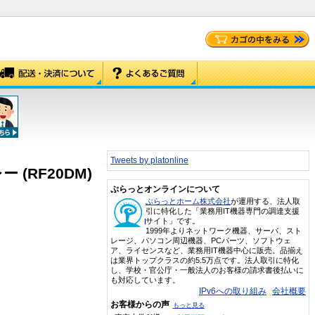
Tweets by platonline
(RF20DM)
ぷらっとオンラインについて
ぷらっとホーム株式会社
が運用する、法人取
引に特化した「業務用IT機器専門の調達支援
サイト」です。
1999年よりネットワーク機器、サーバ、スト
レージ、パソコン周辺機器、PCパーツ、ソフトウェ
ア、ライセンスなど、業務用IT機器中心に販売。品揃え
は業界トップクラスの約5.5万点です。法人取引に特化
し、学校・官公庁・一般法人のお客様の請求書後払いに
も対応しています。
IPv6への取り組み
会社概要
お客様からの声
もっと見る