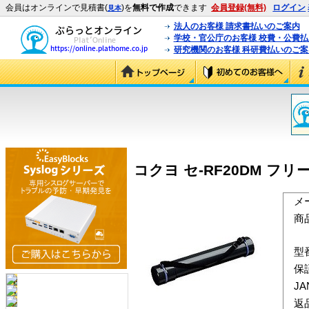
会員はオンラインで見積書(
)を
無料で作成
できます
会員登録(無料)
ログイン
見本
法人のお客様 請求書払いのご案内
学校・官公庁のお客様 校費・公費
研究機関のお客様 科研費払いのご案
コクヨ セ-RF20DM フ
メ
商
型
保
J
返