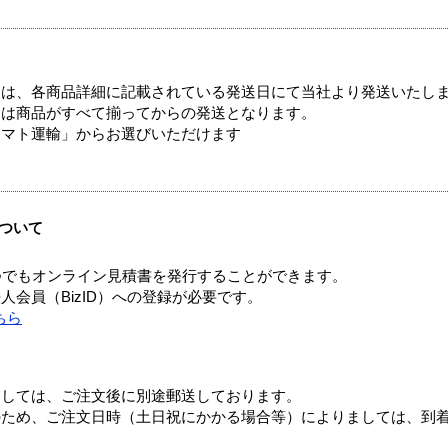
ては、各商品詳細に記載されている発送日にて当社より発送いたし
送は商品がすべて揃ってからの発送となります。
ヤマト運輸」からお選びいただけます
ついて
つでもオンライン見積書を発行することができます。
会員（BizID）への登録が必要です。
ちら
ましては、ご注文後に別途郵送しております。
のため、ご注文日時（土日祝にかかる場合等）によりましては、到