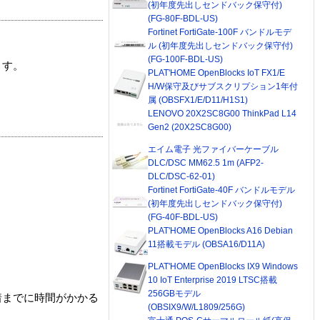
(初年度先出しセンドバック保守付)
(FG-80F-BDL-US)
Fortinet FortiGate-100F バンドルモデ
ル (初年度先出しセンドバック保守付)
(FG-100F-BDL-US)
ます。
PLAT'HOME OpenBlocks IoT FX1/E
H/W保守及びサブスクリプション1年付
属 (OBSFX1/E/D11/H1S1)
LENOVO 20X2SC8G00 ThinkPad L14
Gen2 (20X2SC8G00)
エイム電子 光ファイバーケーブル
DLC/DSC MM62.5 1m (AFP2-
DLC/DSC-62-01)
Fortinet FortiGate-40F バンドルモデル
(初年度先出しセンドバック保守付)
(FG-40F-BDL-US)
PLAT'HOME OpenBlocks A16 Debian
11搭載モデル (OBSA16/D11A)
PLAT'HOME OpenBlocks IX9 Windows
10 IoT Enterprise 2019 LTSC搭載
256GBモデル
着までに時間がかかる
(OBSIX9/W/L1809/256G)