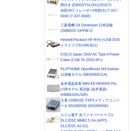
間付き (EBIX/SYSLOG120G/1Y)
内田洋行 イレーザーFB型(大) 7-337-
0040 (7-337-0040)
三菱電機 GX Developer 日本語版
(SW8D5C-GPPW-J)
Hewlett-Packard HP 外付けUSB DVD
ドライブ (701498-B21)
CISCO Japan 250V AC Type A Power
Cable (CAB-TA-250V-JP=)
PLAT'HOME OpenBlocks IX9 Debian
11搭載モデル (OBSIX9/D11A)
金井電器産業 MINI KEYBOARD Pro
USBモデル 英語版 (金井電器)
(HMB632KUS/R)
大電 100BASE-TX/FXメディアコンバ
ータ DN2800GE (DN2800GE)
エイム電子 光ファイバーケーブル
DLC/DSC MM62.5 2m (AFP2-
DLC/DSC-62-02)