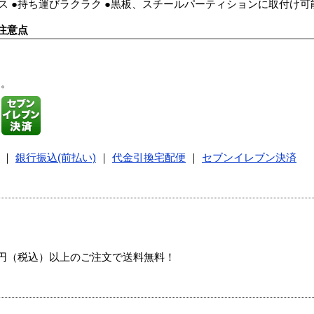
ス ●持ち運びラクラク ●黒板、スチールパーティションに取付け可能 
注意点
す。
｜
銀行振込(前払い)
｜
代金引換宅配便
｜
セブンイレブン決済
00円（税込）以上のご注文で送料無料！