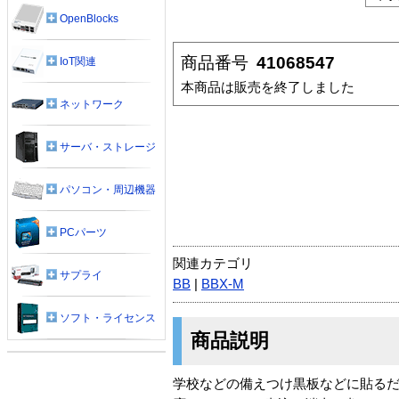
OpenBlocks
商品番号
41068547
IoT関連
本商品は販売を終了しました
ネットワーク
サーバ・ストレージ
パソコン・周辺機器
PCパーツ
関連カテゴリ
サプライ
BB
|
BBX-M
ソフト・ライセンス
商品説明
学校などの備えつけ黒板などに貼るだ