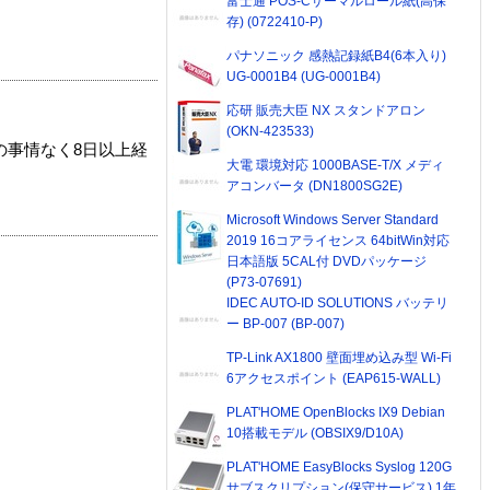
富士通 POS-Cサーマルロール紙(高保
存) (0722410-P)
パナソニック 感熱記録紙B4(6本入り)
UG-0001B4 (UG-0001B4)
応研 販売大臣 NX スタンドアロン
(OKN-423533)
の事情なく8日以上経
大電 環境対応 1000BASE-T/X メディ
アコンバータ (DN1800SG2E)
Microsoft Windows Server Standard
2019 16コアライセンス 64bitWin対応
日本語版 5CAL付 DVDパッケージ
(P73-07691)
IDEC AUTO-ID SOLUTIONS バッテリ
ー BP-007 (BP-007)
TP-Link AX1800 壁面埋め込み型 Wi-Fi
6アクセスポイント (EAP615-WALL)
PLAT'HOME OpenBlocks IX9 Debian
10搭載モデル (OBSIX9/D10A)
PLAT'HOME EasyBlocks Syslog 120G
サブスクリプション(保守サービス) 1年