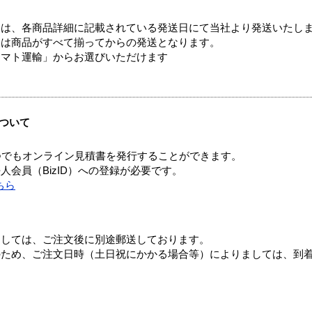
ては、各商品詳細に記載されている発送日にて当社より発送いたし
送は商品がすべて揃ってからの発送となります。
ヤマト運輸」からお選びいただけます
ついて
つでもオンライン見積書を発行することができます。
会員（BizID）への登録が必要です。
ちら
ましては、ご注文後に別途郵送しております。
のため、ご注文日時（土日祝にかかる場合等）によりましては、到