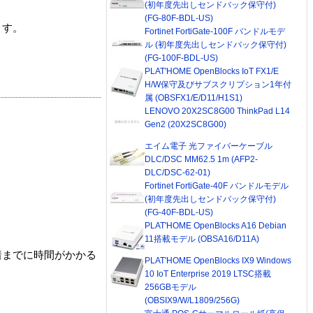
(初年度先出しセンドバック保守付)
(FG-80F-BDL-US)
ます。
Fortinet FortiGate-100F バンドルモデ
ル (初年度先出しセンドバック保守付)
(FG-100F-BDL-US)
PLAT'HOME OpenBlocks IoT FX1/E
H/W保守及びサブスクリプション1年付
属 (OBSFX1/E/D11/H1S1)
LENOVO 20X2SC8G00 ThinkPad L14
Gen2 (20X2SC8G00)
エイム電子 光ファイバーケーブル
DLC/DSC MM62.5 1m (AFP2-
DLC/DSC-62-01)
Fortinet FortiGate-40F バンドルモデル
(初年度先出しセンドバック保守付)
(FG-40F-BDL-US)
PLAT'HOME OpenBlocks A16 Debian
11搭載モデル (OBSA16/D11A)
着までに時間がかかる
PLAT'HOME OpenBlocks IX9 Windows
10 IoT Enterprise 2019 LTSC搭載
256GBモデル
(OBSIX9/W/L1809/256G)