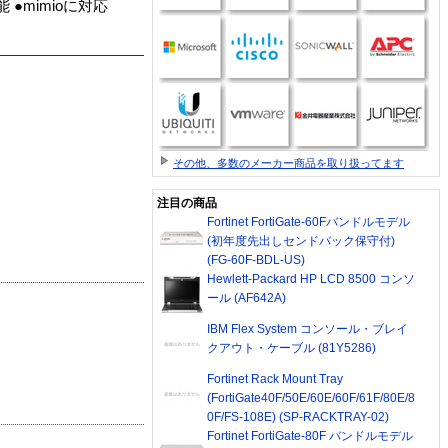
●mimioに対応
その他、多数のメーカー商品を取り扱ってます
注目の商品
Fortinet FortiGate-60Fバンドルモデル
(初年度先出しセンドバック保守付)
(FG-60F-BDL-US)
Hewlett-Packard HP LCD 8500 コンソ
ール (AF642A)
IBM Flex System コンソール・ブレイ
クアウト・ケーブル (81Y5286)
Fortinet Rack Mount Tray
(FortiGate40F/50E/60E/60F/61F/80E/8
0F/FS-108E) (SP-RACKTRAY-02)
Fortinet FortiGate-80F バンドルモデル