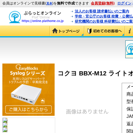
会員はオンラインで見積書(
)を
無料で作成
できます
会員登録(無料)
ログイン
見本
法人のお客様 請求書払いのご案内
学校・官公庁のお客様 校費・公費
研究機関のお客様 科研費払いのご案
コクヨ BBX-M12 ライトオ
メ
商
型
保
J
返
関