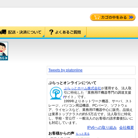
Tweets by platonline
ぷらっとオンラインについて
ぷらっとホーム株式会社
が運用する、法人取
引に特化した「業務用IT機器専門の調達支援
サイト」です。
1999年よりネットワーク機器、サーバ、スト
レージ、パソコン周辺機器、PCパーツ、ソフトウェ
ア、ライセンスなど、業務用IT機器中心に販売。品揃え
は業界トップクラスの約5.5万点です。法人取引に特化
し、学校・官公庁・一般法人のお客様の請求書後払いに
も対応しています。
IPv6への取り組み
会社概要
お客様からの声
もっと見る