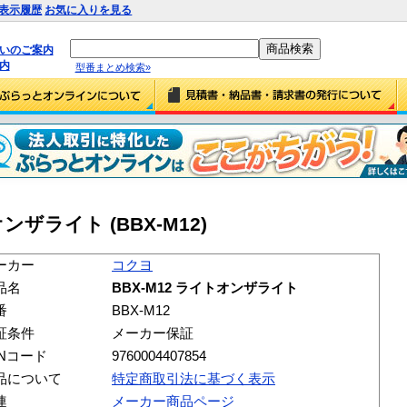
表示履歴
お気に入りを見る
払いのご案内
内
型番まとめ検索»
ンザライト (BBX-M12)
ーカー
コクヨ
品名
BBX-M12 ライトオンザライト
番
BBX-M12
証条件
メーカー保証
ANコード
9760004407854
品について
特定商取引法に基づく表示
連
メーカー商品ページ