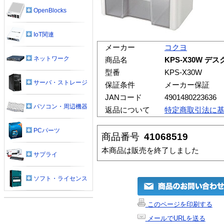
OpenBlocks
IoT関連
メーカー
コクヨ
ネットワーク
商品名
KPS-X30W デ
型番
KPS-X30W
サーバ・ストレージ
保証条件
メーカー保証
JANコード
4901480223636
パソコン・周辺機器
返品について
特定商取引法に
PCパーツ
商品番号
41068519
本商品は販売を終了しました
サプライ
ソフト・ライセンス
このページを印刷する
メールでURLを送る