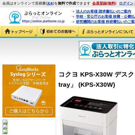
会員はオンラインで見積書(
)を
無料で作成
できます
会員登録(無料)
ログイン
見本
法人のお客様 請求書払いのご案内
学校・官公庁のお客様 校費・公費
研究機関のお客様 科研費払いのご案
コクヨ KPS-X30W デ
tray」 (KPS-X30W)