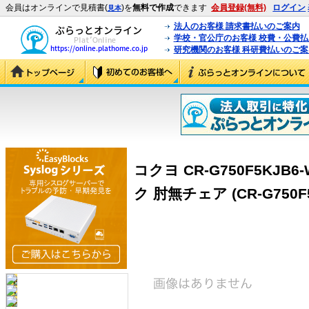
会員はオンラインで見積書(
)を
無料で作成
できます
会員登録(無料)
ログイン
見本
法人のお客様 請求書払いのご案内
学校・官公庁のお客様 校費・公費
研究機関のお客様 科研費払いのご案
コクヨ CR-G750F5KJ
ク 肘無チェア (CR-G750F5