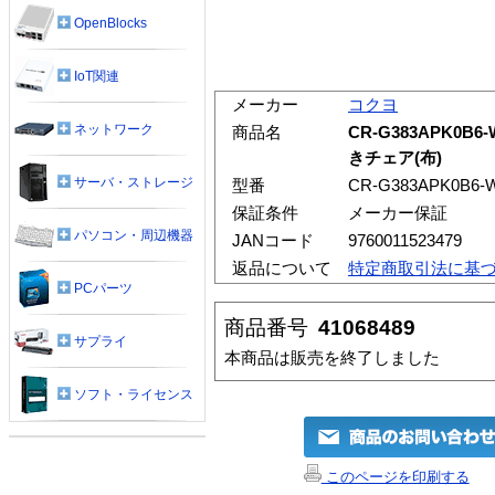
OpenBlocks
IoT関連
メーカー
コクヨ
ネットワーク
商品名
CR-G383APK0
きチェア(布)
サーバ・ストレージ
型番
CR-G383APK0B6-
保証条件
メーカー保証
パソコン・周辺機器
JANコード
9760011523479
返品について
特定商取引法に基
PCパーツ
商品番号
41068489
サプライ
本商品は販売を終了しました
ソフト・ライセンス
このページを印刷する