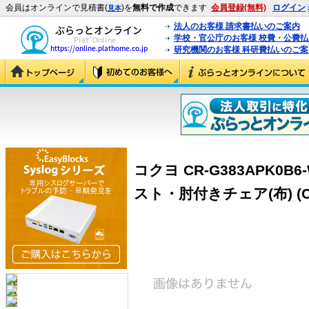
会員はオンラインで見積書(
)を
無料で作成
できます
会員登録(無料)
ログイン
見本
法人のお客様 請求書払いのご案内
学校・官公庁のお客様 校費・公費
研究機関のお客様 科研費払いのご案
コクヨ CR-G383APK0
スト・肘付きチェア(布) (CR