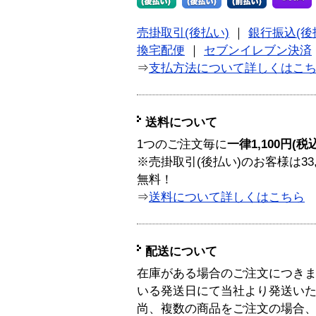
売掛取引(後払い)
｜
銀行振込(後
換宅配便
｜
セブンイレブン決済
⇒
支払方法について詳しくはこ
送料について
1つのご注文毎に
一律1,100円(税
※売掛取引(後払い)のお客様は33
無料！
⇒
送料について詳しくはこちら
配送について
在庫がある場合のご注文につき
いる発送日にて当社より発送い
尚、複数の商品をご注文の場合