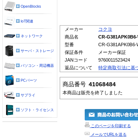
OpenBlocks
IoT関連
メーカー
コクヨ
ネットワーク
商品名
CR-G381APK0
型番
CR-G381APK0B6-
サーバ・ストレージ
保証条件
メーカー保証
JANコード
9760011523424
パソコン・周辺機器
返品について
特定商取引法に基
PCパーツ
商品番号
41068484
本商品は販売を終了しました
サプライ
ソフト・ライセンス
このページを印刷する
メールでURLを送る