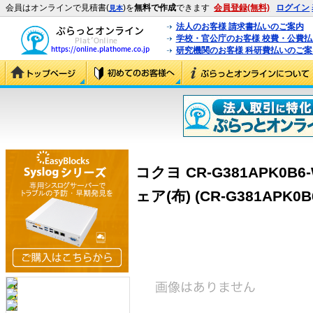
会員はオンラインで見積書(
)を
無料で作成
できます
会員登録(無料)
ログイン
見本
法人のお客様 請求書払いのご案内
学校・官公庁のお客様 校費・公費
研究機関のお客様 科研費払いのご案
コクヨ CR-G381APK0
ェア(布) (CR-G381APK0B