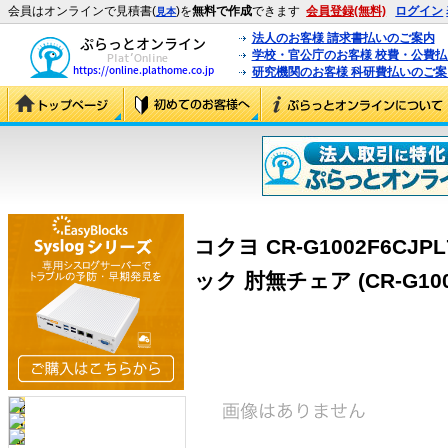
会員はオンラインで見積書(
)を
無料で作成
できます
会員登録(無料)
ログイン
見本
法人のお客様 請求書払いのご案内
学校・官公庁のお客様 校費・公費
研究機関のお客様 科研費払いのご案
コクヨ CR-G1002F6CJ
ック 肘無チェア (CR-G100