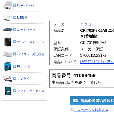
OpenBlocks
IoT関連
メーカー
コクヨ
ネットワーク
商品名
CK-701F5KJA
き)背樹脂
サーバ・ストレージ
型番
CK-701F5KJA8
保証条件
メーカー保証
パソコン・周辺機器
JANコード
9760011523172
返品について
特定商取引法に基
PCパーツ
商品番号
41068459
サプライ
本商品は販売を終了しました
ソフト・ライセンス
このページを印刷する