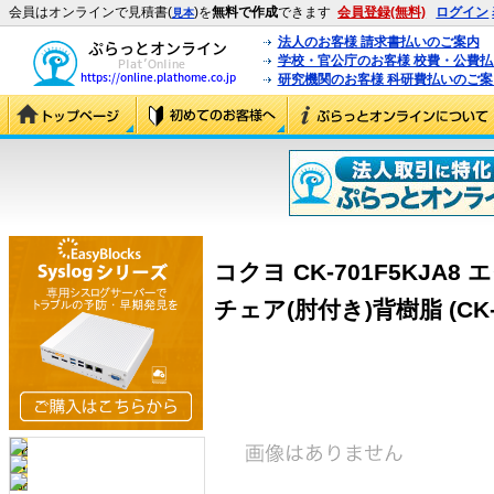
会員はオンラインで見積書(
)を
無料で作成
できます
会員登録(無料)
ログイン
見本
法人のお客様 請求書払いのご案内
学校・官公庁のお客様 校費・公費
研究機関のお客様 科研費払いのご案
コクヨ CK-701F5KJA
チェア(肘付き)背樹脂 (CK-7