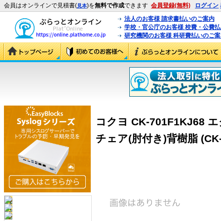
会員はオンラインで見積書(
)を
無料で作成
できます
会員登録(無料)
ログイン
見本
法人のお客様 請求書払いのご案内
学校・官公庁のお客様 校費・公費
研究機関のお客様 科研費払いのご案
コクヨ CK-701F1KJ6
チェア(肘付き)背樹脂 (CK-7