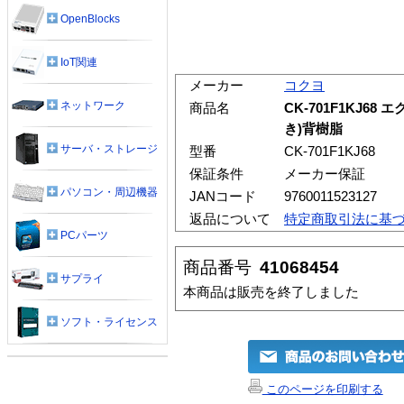
OpenBlocks
IoT関連
メーカー
コクヨ
ネットワーク
商品名
CK-701F1KJ6
き)背樹脂
サーバ・ストレージ
型番
CK-701F1KJ68
保証条件
メーカー保証
パソコン・周辺機器
JANコード
9760011523127
返品について
特定商取引法に基
PCパーツ
商品番号
41068454
サプライ
本商品は販売を終了しました
ソフト・ライセンス
このページを印刷する