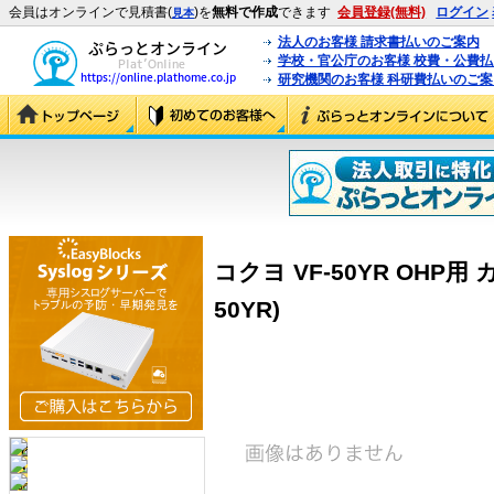
会員はオンラインで見積書(
)を
無料で作成
できます
会員登録(無料)
ログイン
見本
法人のお客様 請求書払いのご案内
学校・官公庁のお客様 校費・公費
研究機関のお客様 科研費払いのご案
コクヨ VF-50YR OHP用
50YR)