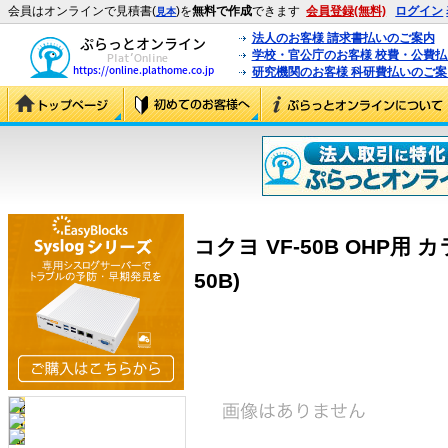
会員はオンラインで見積書(
)を
無料で作成
できます
会員登録(無料)
ログイン
見本
法人のお客様 請求書払いのご案内
学校・官公庁のお客様 校費・公費
研究機関のお客様 科研費払いのご案
コクヨ VF-50B OHP用 
50B)