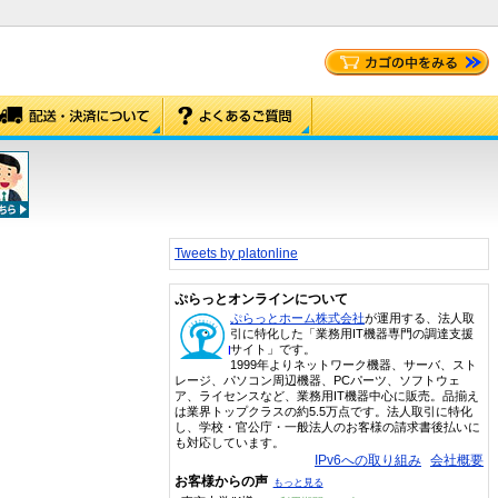
Tweets by platonline
ぷらっとオンラインについて
ぷらっとホーム株式会社
が運用する、法人取
引に特化した「業務用IT機器専門の調達支援
サイト」です。
1999年よりネットワーク機器、サーバ、スト
レージ、パソコン周辺機器、PCパーツ、ソフトウェ
ア、ライセンスなど、業務用IT機器中心に販売。品揃え
は業界トップクラスの約5.5万点です。法人取引に特化
し、学校・官公庁・一般法人のお客様の請求書後払いに
も対応しています。
IPv6への取り組み
会社概要
お客様からの声
もっと見る