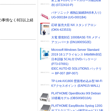
富士通 POS-Cサーマルロール紙(高保
存) (0722410-P)
パナソニック 感熱記録紙B4(6本入り)
UG-0001B4 (UG-0001B4)
の事情なく8日以上経
応研 販売大臣 NX スタンドアロン
(OKN-423533)
大電 環境対応 1000BASE-T/X メディ
アコンバータ (DN1800SG2E)
Microsoft Windows Server Standard
2019 16コアライセンス 64bitWin対応
日本語版 5CAL付 DVDパッケージ
(P73-07691)
IDEC AUTO-ID SOLUTIONS バッテリ
ー BP-007 (BP-007)
TP-Link AX1800 壁面埋め込み型 Wi-Fi
6アクセスポイント (EAP615-WALL)
PLAT'HOME OpenBlocks IX9 Debian
10搭載モデル (OBSIX9/D10A)
PLAT'HOME EasyBlocks Syslog 120G
サブスクリプション(保守サービス) 1年