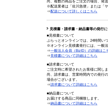
尚、複数の商品をご注文の場合、発
※配送業者は「佐川急便」または「
⇒
配送について詳しくはこちら
見積書・請求書・納品書等の発行に
■見積書について
ぷらっとオンラインでは、24時間い
※オンライン見積書発行には、一般法人
⇒
一般法人会員（BizID）の詳細はこ
⇒
見積書について詳細はこちら
■請求書について
ご注文時に希望されたお客様に関し
尚、請求書は、営業時間内での発行
場合がございます。
⇒
請求書について詳細はこちら
■納品書について
お届けする商品に同梱致します。
⇒
納品書について詳細はこちら