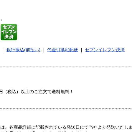
す。
｜
銀行振込(前払い)
｜
代金引換宅配便
｜
セブンイレブン決済
00円（税込）以上のご注文で送料無料！
ては、各商品詳細に記載されている発送日にて当社より発送いたし