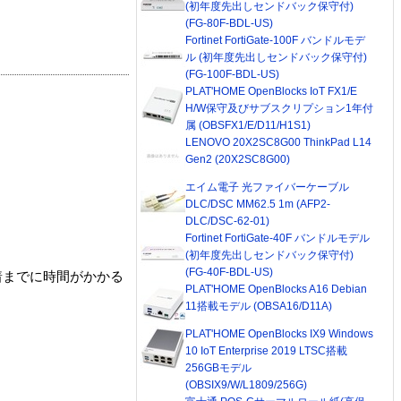
(初年度先出しセンドバック保守付)
(FG-80F-BDL-US)
Fortinet FortiGate-100F バンドルモデ
ル (初年度先出しセンドバック保守付)
(FG-100F-BDL-US)
PLAT'HOME OpenBlocks IoT FX1/E
H/W保守及びサブスクリプション1年付
属 (OBSFX1/E/D11/H1S1)
LENOVO 20X2SC8G00 ThinkPad L14
Gen2 (20X2SC8G00)
エイム電子 光ファイバーケーブル
DLC/DSC MM62.5 1m (AFP2-
DLC/DSC-62-01)
Fortinet FortiGate-40F バンドルモデル
(初年度先出しセンドバック保守付)
(FG-40F-BDL-US)
着までに時間がかかる
PLAT'HOME OpenBlocks A16 Debian
11搭載モデル (OBSA16/D11A)
PLAT'HOME OpenBlocks IX9 Windows
10 IoT Enterprise 2019 LTSC搭載
256GBモデル
(OBSIX9/W/L1809/256G)