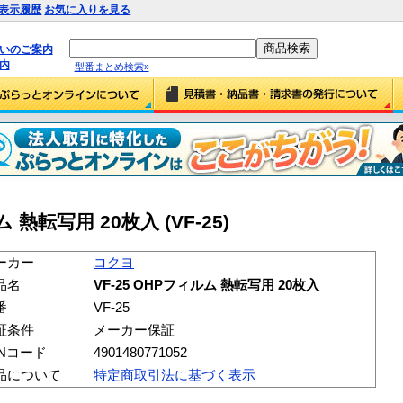
表示履歴
お気に入りを見る
払いのご案内
内
型番まとめ検索»
 熱転写用 20枚入 (VF-25)
ーカー
コクヨ
品名
VF-25 OHPフィルム 熱転写用 20枚入
番
VF-25
証条件
メーカー保証
ANコード
4901480771052
品について
特定商取引法に基づく表示