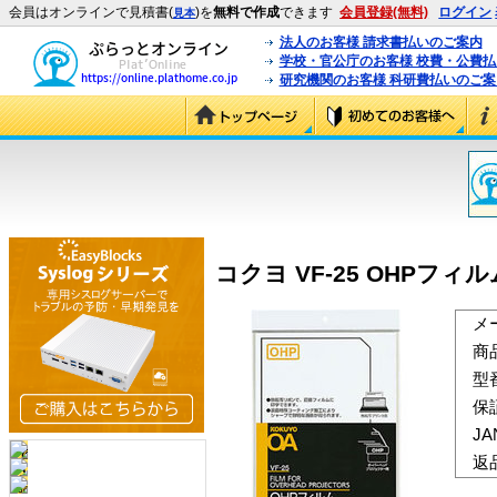
会員はオンラインで見積書(
)を
無料で作成
できます
会員登録(無料)
ログイン
見本
法人のお客様 請求書払いのご案内
学校・官公庁のお客様 校費・公費
研究機関のお客様 科研費払いのご案
コクヨ VF-25 OHPフィルム
メ
商
型
保
J
返