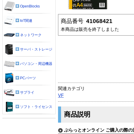
OpenBlocks
商品番号
41068421
IoT関連
本商品は販売を終了しました
ネットワーク
サーバ・ストレージ
パソコン・周辺機器
PCパーツ
関連カテゴリ
サプライ
VF
ソフト・ライセンス
商品説明
ぷらっとオンライン ご購入の際の