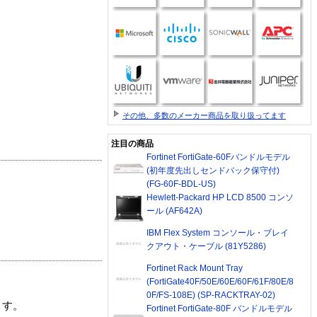
その他、多数のメーカー商品を取り扱ってます
注目の商品
Fortinet FortiGate-60Fバンドルモデル
(初年度先出しセンドバック保守付)
(FG-60F-BDL-US)
Hewlett-Packard HP LCD 8500 コンソ
ール (AF642A)
IBM Flex System コンソール・ブレイ
クアウト・ケーブル (81Y5286)
Fortinet Rack Mount Tray
(FortiGate40F/50E/60E/60F/61F/80E/8
0F/FS-108E) (SP-RACKTRAY-02)
ます。
Fortinet FortiGate-80F バンドルモデル