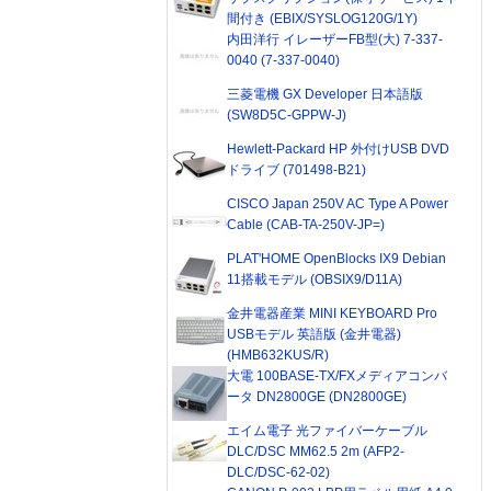
間付き (EBIX/SYSLOG120G/1Y)
内田洋行 イレーザーFB型(大) 7-337-
0040 (7-337-0040)
三菱電機 GX Developer 日本語版
(SW8D5C-GPPW-J)
Hewlett-Packard HP 外付けUSB DVD
ドライブ (701498-B21)
CISCO Japan 250V AC Type A Power
Cable (CAB-TA-250V-JP=)
PLAT'HOME OpenBlocks IX9 Debian
11搭載モデル (OBSIX9/D11A)
金井電器産業 MINI KEYBOARD Pro
USBモデル 英語版 (金井電器)
(HMB632KUS/R)
大電 100BASE-TX/FXメディアコンバ
ータ DN2800GE (DN2800GE)
エイム電子 光ファイバーケーブル
DLC/DSC MM62.5 2m (AFP2-
DLC/DSC-62-02)