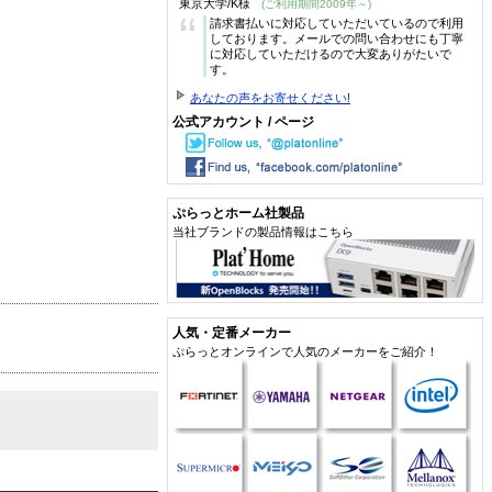
東京大学/K様
(ご利用期間2009年～)
“
請求書払いに対応していただいているので利用
しております。メールでの問い合わせにも丁寧
に対応していただけるので大変ありがたいで
す。
あなたの声をお寄せください!
公式アカウント / ページ
ぷらっとホーム社製品
当社ブランドの製品情報はこちら
人気・定番メーカー
ぷらっとオンラインで人気のメーカーをご紹介！