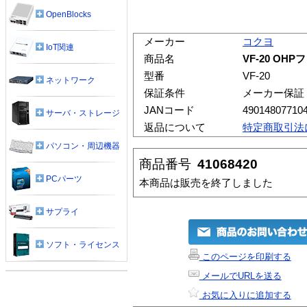
OpenBlocks
メーカー
コクヨ
IoT関連
商品名
VF-20 OH
型番
VF-20
ネットワーク
保証条件
メーカー保証
JANコード
49014807710
サーバ・ストレージ
返品について
特定商取引法
パソコン・周辺機器
商品番号
41068420
PCパーツ
本商品は販売を終了しました
サプライ
ソフト・ライセンス
このページを印刷する
メールでURLを送る
お気に入りに追加する