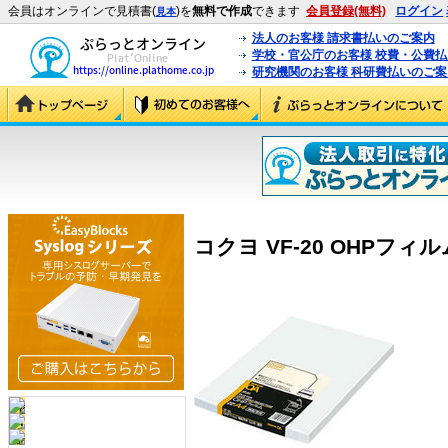
会員はオンラインで見積書(
)を
無料で作成
できます
会員登録(無料)
ログイン
見本
法人のお客様 請求書払いのご案内
学校・官公庁のお客様 校費・公費
研究機関のお客様 科研費払いのご案
コクヨ VF-20 OHPフィルム