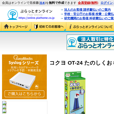
会員はオンラインで見積書(
)を
無料で作成
できます
会員登録(無料)
ログイン
見本
法人のお客様 請求書払いのご案内
学校・官公庁のお客様 校費・公費
研究機関のお客様 科研費払いのご案
コクヨ OT-24 たのしくお