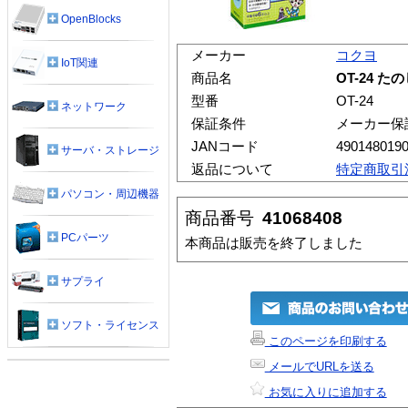
OpenBlocks
メーカー
コクヨ
IoT関連
商品名
OT-24 
型番
OT-24
ネットワーク
保証条件
メーカー保
JANコード
490148019
サーバ・ストレージ
返品について
特定商取引
パソコン・周辺機器
商品番号
41068408
PCパーツ
本商品は販売を終了しました
サプライ
ソフト・ライセンス
このページを印刷する
メールでURLを送る
お気に入りに追加する