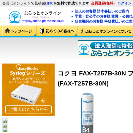
会員はオンラインで見積書(
)を
無料で作成
できます
会員登録(無料)
ログイン
見本
法人のお客様 請求書払いのご案内
学校・官公庁のお客様 校費・公費
研究機関のお客様 科研費払いのご案
コクヨ FAX-T257B-3
(FAX-T257B-30N)