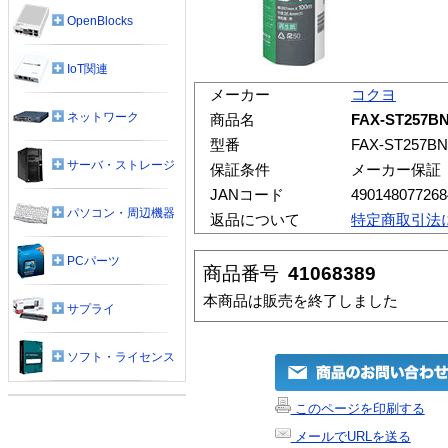
OpenBlocks
IoT関連
メーカー
コクヨ
ネットワーク
商品名
FAX-ST25
型番
FAX-ST257BN
サーバ・ストレージ
保証条件
メーカー保証
JANコード
490148077268
パソコン・周辺機器
返品について
特定商取引法
PCパーツ
商品番号
41068389
本商品は販売を終了しました
サプライ
ソフト・ライセンス
このページを印刷する
メールでURLを送る