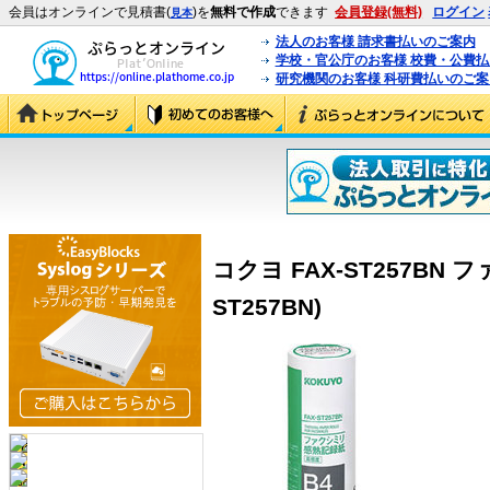
会員はオンラインで見積書(
)を
無料で作成
できます
会員登録(無料)
ログイン
見本
法人のお客様 請求書払いのご案内
学校・官公庁のお客様 校費・公費
研究機関のお客様 科研費払いのご案
コクヨ FAX-ST257BN 
ST257BN)