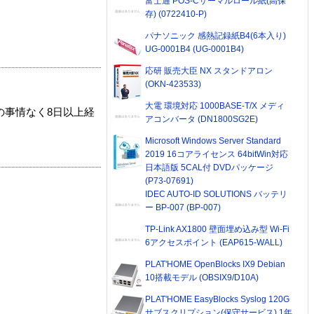
富士通 POS-Cサーマルロール紙(高保
存) (0722410-P)
パナソニック 感熱記録紙B4(6本入り)
UG-0001B4 (UG-0001B4)
応研 販売大臣 NX スタンドアロン
(OKN-423533)
大電 環境対応 1000BASE-T/X メディ
の事情なく8日以上経
アコンバータ (DN1800SG2E)
Microsoft Windows Server Standard
2019 16コアライセンス 64bitWin対応
日本語版 5CAL付 DVDパッケージ
(P73-07691)
IDEC AUTO-ID SOLUTIONS バッテリ
ー BP-007 (BP-007)
TP-Link AX1800 壁面埋め込み型 Wi-Fi
6アクセスポイント (EAP615-WALL)
PLAT'HOME OpenBlocks IX9 Debian
10搭載モデル (OBSIX9/D10A)
PLAT'HOME EasyBlocks Syslog 120G
サブスクリプション(保守サービス) 1年