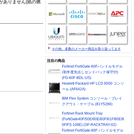
がありません(紙の燃
その他、多数のメーカー商品を取り扱ってます
注目の商品
Fortinet FortiGate-60Fバンドルモデル
(初年度先出しセンドバック保守付)
(FG-60F-BDL-US)
Hewlett-Packard HP LCD 8500 コンソ
ール (AF642A)
IBM Flex System コンソール・ブレイ
クアウト・ケーブル (81Y5286)
Fortinet Rack Mount Tray
(FortiGate40F/50E/60E/60F/61F/80E/8
0F/FS-108E) (SP-RACKTRAY-02)
Fortinet FortiGate-80F バンドルモデル