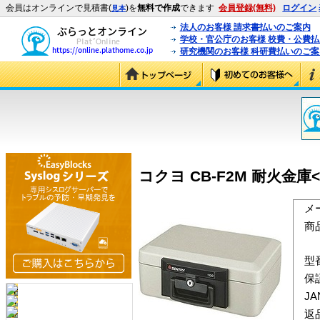
会員はオンラインで見積書(
)を
無料で作成
できます
会員登録(無料)
ログイン
見本
法人のお客様 請求書払いのご案内
学校・官公庁のお客様 校費・公費
研究機関のお客様 科研費払いのご案
コクヨ CB-F2M 耐火金庫
メ
商
型
保
J
返