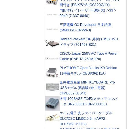
間付き (EBIX/SYSLOG120G/1Y)
内田洋行 イレーザーFB型(大) 7-337-
0040 (7-337-0040)
三菱電機 GX Developer 日本語版
(SW8D5C-GPPW-J)
Hewlett-Packard HP 外付けUSB DVD
ドライブ (701498-B21)
CISCO Japan 250V AC Type A Power
Cable (CAB-TA-250V-JP=)
PLAT'HOME OpenBlocks IX9 Debian
11搭載モデル (OBSIX9/D11A)
金井電器産業 MINI KEYBOARD Pro
USBモデル 英語版 (金井電器)
(HMB632KUS/R)
大電 100BASE-TX/FXメディアコンバ
ータ DN2800GE (DN2800GE)
エイム電子 光ファイバーケーブル
DLC/DSC MM62.5 2m (AFP2-
DLC/DSC-62-02)