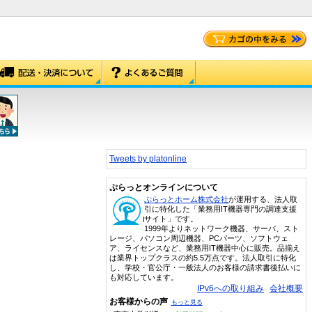
Tweets by platonline
ぷらっとオンラインについて
ぷらっとホーム株式会社
が運用する、法人取
引に特化した「業務用IT機器専門の調達支援
サイト」です。
1999年よりネットワーク機器、サーバ、スト
レージ、パソコン周辺機器、PCパーツ、ソフトウェ
ア、ライセンスなど、業務用IT機器中心に販売。品揃え
は業界トップクラスの約5.5万点です。法人取引に特化
し、学校・官公庁・一般法人のお客様の請求書後払いに
も対応しています。
IPv6への取り組み
会社概要
お客様からの声
もっと見る