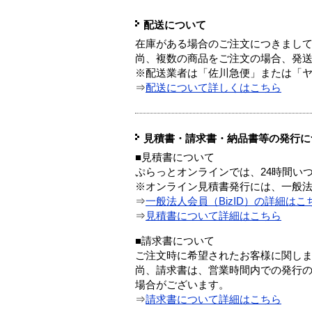
配送について
在庫がある場合のご注文につきまし
尚、複数の商品をご注文の場合、発
※配送業者は「佐川急便」または「
⇒
配送について詳しくはこちら
見積書・請求書・納品書等の発行に
■見積書について
ぷらっとオンラインでは、24時間い
※オンライン見積書発行には、一般法人
⇒
一般法人会員（BizID）の詳細はこ
⇒
見積書について詳細はこちら
■請求書について
ご注文時に希望されたお客様に関し
尚、請求書は、営業時間内での発行
場合がございます。
⇒
請求書について詳細はこちら