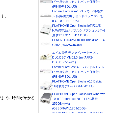
(初年度先出しセンドバック保守付)
(FG-80F-BDL-US)
Fortinet FortiGate-100F バンドルモデ
ます。
ル (初年度先出しセンドバック保守付)
(FG-100F-BDL-US)
PLAT'HOME OpenBlocks IoT FX1/E
H/W保守及びサブスクリプション1年付
属 (OBSFX1/E/D11/H1S1)
LENOVO 20X2SC8G00 ThinkPad L14
Gen2 (20X2SC8G00)
エイム電子 光ファイバーケーブル
DLC/DSC MM62.5 1m (AFP2-
DLC/DSC-62-01)
Fortinet FortiGate-40F バンドルモデル
(初年度先出しセンドバック保守付)
(FG-40F-BDL-US)
PLAT'HOME OpenBlocks A16 Debian
11搭載モデル (OBSA16/D11A)
PLAT'HOME OpenBlocks IX9 Windows
着までに時間がかかる
10 IoT Enterprise 2019 LTSC搭載
256GBモデル
(OBSIX9/W/L1809/256G)