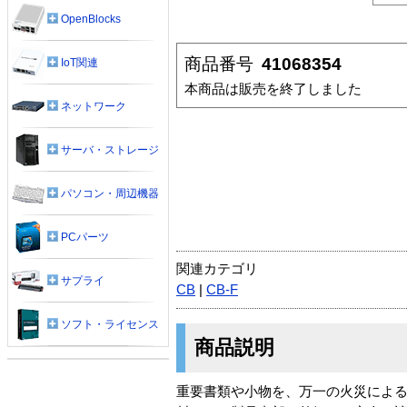
OpenBlocks
商品番号
41068354
IoT関連
本商品は販売を終了しました
ネットワーク
サーバ・ストレージ
パソコン・周辺機器
PCパーツ
関連カテゴリ
サプライ
CB
|
CB-F
ソフト・ライセンス
商品説明
重要書類や小物を、万一の火災によ