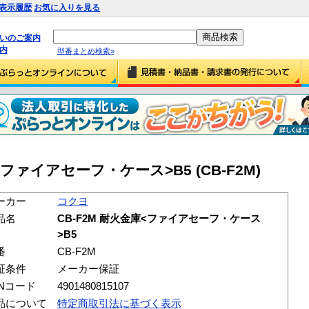
表示履歴
お気に入りを見る
払いのご案内
内
型番まとめ検索»
<ファイアセーフ・ケース>B5 (CB-F2M)
ーカー
コクヨ
品名
CB-F2M 耐火金庫<ファイアセーフ・ケース
>B5
番
CB-F2M
証条件
メーカー保証
ANコード
4901480815107
品について
特定商取引法に基づく表示