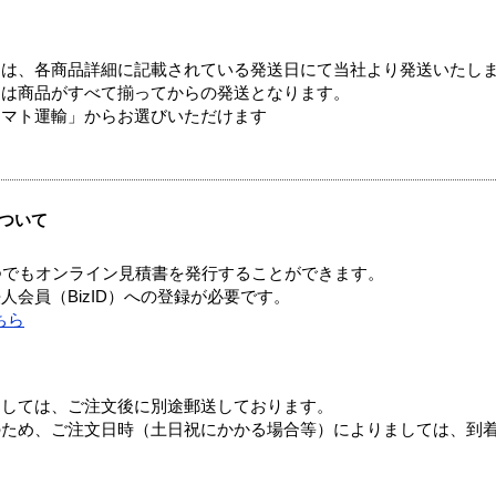
ては、各商品詳細に記載されている発送日にて当社より発送いたし
送は商品がすべて揃ってからの発送となります。
ヤマト運輸」からお選びいただけます
ついて
つでもオンライン見積書を発行することができます。
会員（BizID）への登録が必要です。
ちら
ましては、ご注文後に別途郵送しております。
のため、ご注文日時（土日祝にかかる場合等）によりましては、到