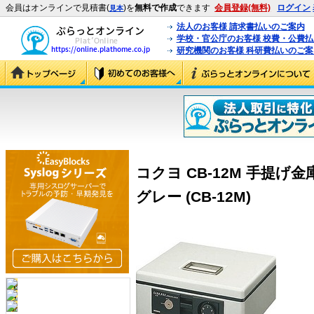
会員はオンラインで見積書(
)を
無料で作成
できます
会員登録(無料)
ログイン
見本
法人のお客様 請求書払いのご案内
学校・官公庁のお客様 校費・公費
研究機関のお客様 科研費払いのご案
コクヨ CB-12M 手提げ
グレー (CB-12M)