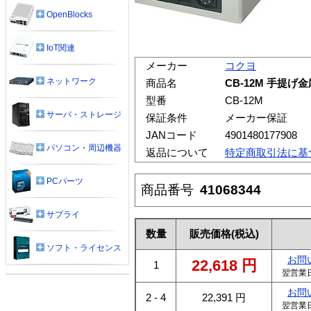
OpenBlocks
IoT関連
メーカー
コクヨ
ネットワーク
商品名
CB-12M 手提
型番
CB-12M
サーバ・ストレージ
保証条件
メーカー保証
JANコード
4901480177908
パソコン・周辺機器
返品について
特定商取引法に基
PCパーツ
商品番号
41068344
サプライ
数量
販売価格
(税込)
ソフト・ライセンス
お問
22,618
円
1
翌営業
お問
2 - 4
22,391
円
翌営業