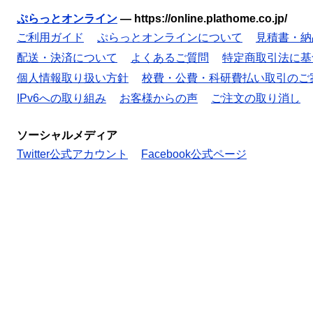
ぷらっとオンライン
—
https://online.plathome.co.jp/
ご利用ガイド
ぷらっとオンラインについて
見積書・納
配送・決済について
よくあるご質問
特定商取引法に基
個人情報取り扱い方針
校費・公費・科研費払い取引のご
IPv6への取り組み
お客様からの声
ご注文の取り消し
ソーシャルメディア
Twitter公式アカウント
Facebook公式ページ