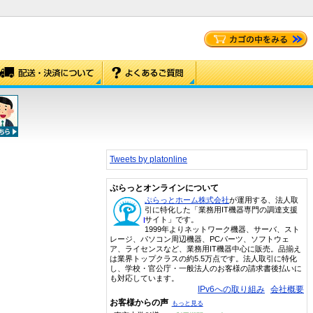
Tweets by platonline
ぷらっとオンラインについて
ぷらっとホーム株式会社
が運用する、法人取
引に特化した「業務用IT機器専門の調達支援
サイト」です。
1999年よりネットワーク機器、サーバ、スト
レージ、パソコン周辺機器、PCパーツ、ソフトウェ
ア、ライセンスなど、業務用IT機器中心に販売。品揃え
は業界トップクラスの約5.5万点です。法人取引に特化
し、学校・官公庁・一般法人のお客様の請求書後払いに
も対応しています。
IPv6への取り組み
会社概要
お客様からの声
もっと見る