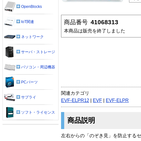
OpenBlocks
商品番号
41068313
IoT関連
本商品は販売を終了しました
ネットワーク
サーバ・ストレージ
パソコン・周辺機器
PCパーツ
関連カテゴリ
サプライ
EVF-ELPR12
|
EVF
|
EVF-ELPR
ソフト・ライセンス
商品説明
左右からの「のぞき見」を防止する