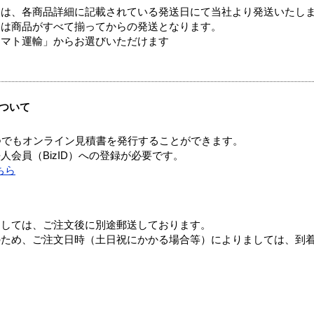
ては、各商品詳細に記載されている発送日にて当社より発送いたし
送は商品がすべて揃ってからの発送となります。
ヤマト運輸」からお選びいただけます
ついて
つでもオンライン見積書を発行することができます。
会員（BizID）への登録が必要です。
ちら
ましては、ご注文後に別途郵送しております。
のため、ご注文日時（土日祝にかかる場合等）によりましては、到