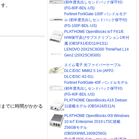
(初年度先出しセンドバック保守付)
ます。
(FG-80F-BDL-US)
Fortinet FortiGate-100F バンドルモデ
ル (初年度先出しセンドバック保守付)
(FG-100F-BDL-US)
PLAT'HOME OpenBlocks IoT FX1/E
H/W保守及びサブスクリプション1年付
属 (OBSFX1/E/D11/H1S1)
LENOVO 20X2SC8G00 ThinkPad L14
Gen2 (20X2SC8G00)
エイム電子 光ファイバーケーブル
DLC/DSC MM62.5 1m (AFP2-
DLC/DSC-62-01)
Fortinet FortiGate-40F バンドルモデル
(初年度先出しセンドバック保守付)
(FG-40F-BDL-US)
PLAT'HOME OpenBlocks A16 Debian
着までに時間がかかる
11搭載モデル (OBSA16/D11A)
PLAT'HOME OpenBlocks IX9 Windows
10 IoT Enterprise 2019 LTSC搭載
256GBモデル
(OBSIX9/W/L1809/256G)