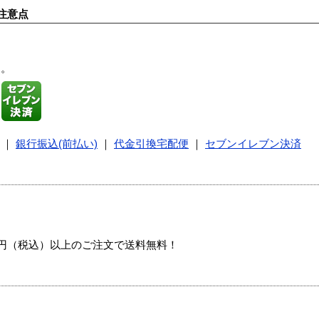
注意点
す。
｜
銀行振込(前払い)
｜
代金引換宅配便
｜
セブンイレブン決済
00円（税込）以上のご注文で送料無料！