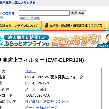
表示履歴
お気に入りを見る
払いのご案内
内
型番まとめ検索»
覗き見防止フィルター (EVF-ELPR12N)
ーカー
コクヨ
品名
EVF-ELPR12N 覗き見防止フィルター
番
EVF-ELPR12N
証条件
メーカー保証
ANコード
4901480207896
品について
特定商取引法に基づく表示
連
メーカー商品ページ