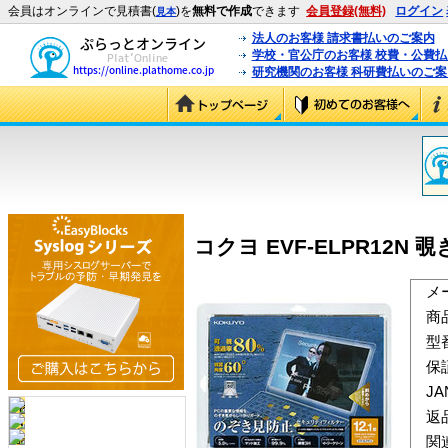
会員はオンラインで見積書(
)を
無料で作成
できます
会員登録(無料)
ログイン
見本
法人のお客様 請求書払いのご案内
学校・官公庁のお客様 校費・公費
研究機関のお客様 科研費払いのご案
コクヨ EVF-ELPR12N 
メ
商
型
保
J
返
関