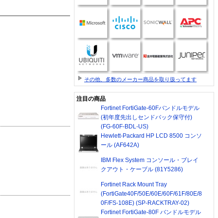
その他、多数のメーカー商品を取り扱ってます
注目の商品
Fortinet FortiGate-60Fバンドルモデル
(初年度先出しセンドバック保守付)
(FG-60F-BDL-US)
Hewlett-Packard HP LCD 8500 コンソ
ール (AF642A)
IBM Flex System コンソール・ブレイ
クアウト・ケーブル (81Y5286)
Fortinet Rack Mount Tray
(FortiGate40F/50E/60E/60F/61F/80E/8
0F/FS-108E) (SP-RACKTRAY-02)
Fortinet FortiGate-80F バンドルモデル