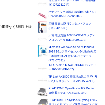
富士通 POS-Cサーマルロール紙(高保
存) (0722410-P)
パナソニック 感熱記録紙B4(6本入り)
UG-0001B4 (UG-0001B4)
応研 販売大臣 NX スタンドアロン
の事情なく8日以上経
(OKN-423533)
大電 環境対応 1000BASE-T/X メディ
アコンバータ (DN1800SG2E)
Microsoft Windows Server Standard
2019 16コアライセンス 64bitWin対応
日本語版 5CAL付 DVDパッケージ
(P73-07691)
IDEC AUTO-ID SOLUTIONS バッテリ
ー BP-007 (BP-007)
TP-Link AX1800 壁面埋め込み型 Wi-Fi
6アクセスポイント (EAP615-WALL)
PLAT'HOME OpenBlocks IX9 Debian
10搭載モデル (OBSIX9/D10A)
PLAT'HOME EasyBlocks Syslog 120G
サブスクリプション(保守サービス) 1年