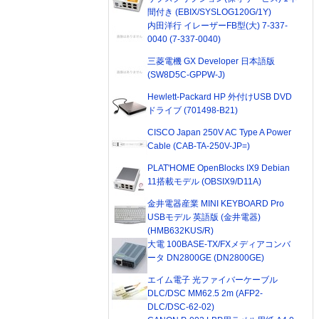
間付き (EBIX/SYSLOG120G/1Y)
内田洋行 イレーザーFB型(大) 7-337-
0040 (7-337-0040)
三菱電機 GX Developer 日本語版
(SW8D5C-GPPW-J)
Hewlett-Packard HP 外付けUSB DVD
ドライブ (701498-B21)
CISCO Japan 250V AC Type A Power
Cable (CAB-TA-250V-JP=)
PLAT'HOME OpenBlocks IX9 Debian
11搭載モデル (OBSIX9/D11A)
金井電器産業 MINI KEYBOARD Pro
USBモデル 英語版 (金井電器)
(HMB632KUS/R)
大電 100BASE-TX/FXメディアコンバ
ータ DN2800GE (DN2800GE)
エイム電子 光ファイバーケーブル
DLC/DSC MM62.5 2m (AFP2-
DLC/DSC-62-02)