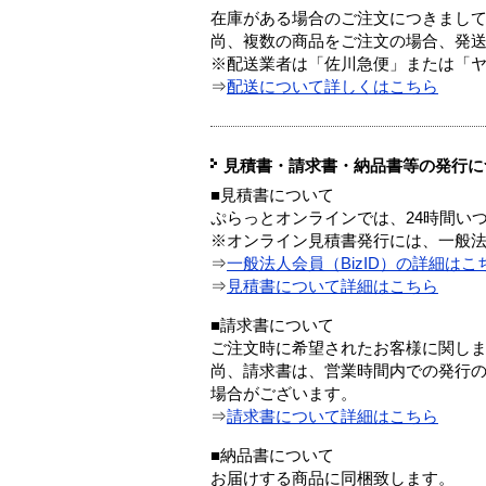
在庫がある場合のご注文につきまし
尚、複数の商品をご注文の場合、発
※配送業者は「佐川急便」または「
⇒
配送について詳しくはこちら
見積書・請求書・納品書等の発行に
■見積書について
ぷらっとオンラインでは、24時間い
※オンライン見積書発行には、一般法人
⇒
一般法人会員（BizID）の詳細はこ
⇒
見積書について詳細はこちら
■請求書について
ご注文時に希望されたお客様に関し
尚、請求書は、営業時間内での発行
場合がございます。
⇒
請求書について詳細はこちら
■納品書について
お届けする商品に同梱致します。