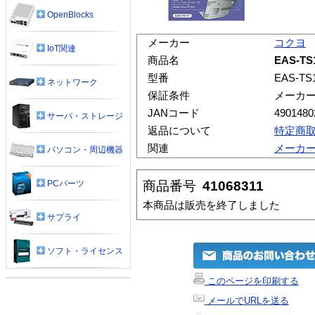
OpenBlocks
メーカー
コクヨ
IoT関連
商品名
EAS-T
型番
EAS-TS
ネットワーク
保証条件
メーカ
JANコード
4901480
サーバ・ストレージ
返品について
特定商
関連
メーカ
パソコン・周辺機器
商品番号
41068311
PCパーツ
本商品は販売を終了しました
サプライ
ソフト・ライセンス
このページを印刷する
メールでURLを送る