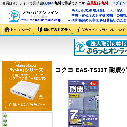
会員はオンラインで見積書(
)を
無料で作成
できます
会員登録(無料)
ログイン
見本
法人のお客様 請求書払いのご案内
学校・官公庁のお客様 校費・公費
研究機関のお客様 科研費払いのご案
コクヨ EAS-TS11T 耐震ゲ