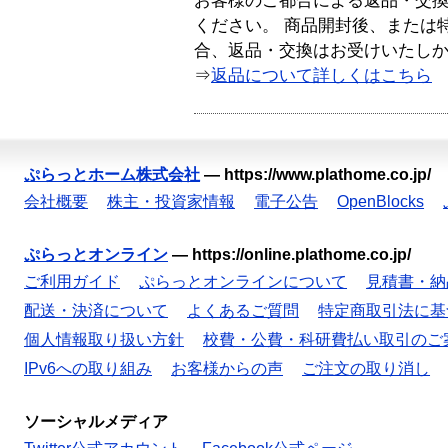
お客様のご都合による返品・交
ください。 商品開封後、または
合、返品・交換はお受けいたし
⇒
返品について詳しくはこちら
ぷらっとホーム株式会社
—
https://www.plathome.co.jp/
会社概要
株主・投資家情報
電子公告
OpenBlocks
ぷらっとオンライン
—
https://online.plathome.co.jp/
ご利用ガイド
ぷらっとオンラインについて
見積書・納
配送・決済について
よくあるご質問
特定商取引法に基
個人情報取り扱い方針
校費・公費・科研費払い取引のご
IPv6への取り組み
お客様からの声
ご注文の取り消し
ソーシャルメディア