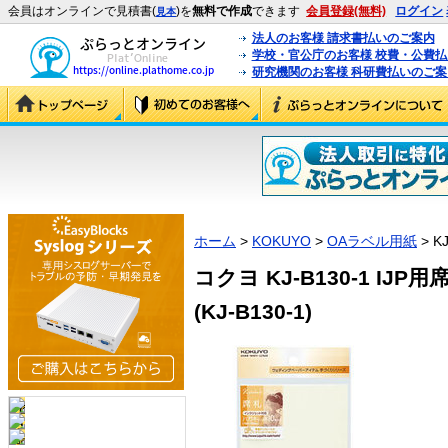
会員はオンラインで見積書(
)を
無料で作成
できます
会員登録(無料)
ログイン
見本
法人のお客様 請求書払いのご案内
学校・官公庁のお客様 校費・公費
研究機関のお客様 科研費払いのご案
ホーム
>
KOKUYO
>
OAラベル用紙
> KJ
コクヨ KJ-B130-1 IJ
(KJ-B130-1)