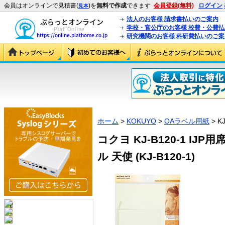
会員はオンラインで見積書(
)を
無料で作成
できます
会員登録(無料)
ログイン
見本
法人のお客様 請求書払いのご案内
学校・官公庁のお客様 校費・公費
研究機関のお客様 科研費払いのご案
ホーム
>
KOKUYO
>
OAラベル用紙
> KJ
コクヨ KJ-B120-1 I
ル 天使 (KJ-B120-1)