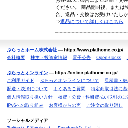
お客様のご都合による返品・交
ください。 商品開封後、または
合、返品・交換はお受けいたし
⇒
返品について詳しくはこちら
ぷらっとホーム株式会社
—
https://www.plathome.co.jp/
会社概要
株主・投資家情報
電子公告
OpenBlocks
ぷらっとオンライン
—
https://online.plathome.co.jp/
ご利用ガイド
ぷらっとオンラインについて
見積書・納
配送・決済について
よくあるご質問
特定商取引法に基
個人情報取り扱い方針
校費・公費・科研費払い取引のご
IPv6への取り組み
お客様からの声
ご注文の取り消し
ソーシャルメディア