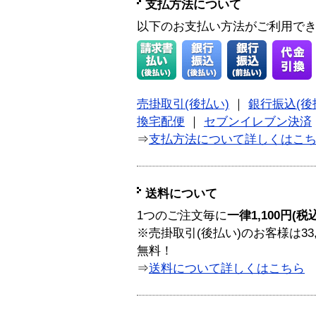
支払方法について
以下のお支払い方法がご利用で
売掛取引(後払い)
｜
銀行振込(後
換宅配便
｜
セブンイレブン決済
⇒
支払方法について詳しくはこ
送料について
1つのご注文毎に
一律1,100円(税
※売掛取引(後払い)のお客様は33
無料！
⇒
送料について詳しくはこちら