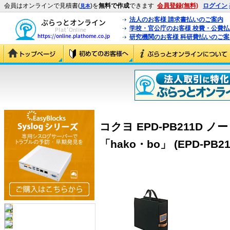
会員はオンラインで見積書(
)を
無料で作成
できます
会員登録(無料)
ログイン
見本
法人のお客様 請求書払いのご案内
学校・官公庁のお客様 校費・公費
研究機関のお客様 科研費払いのご案
コクヨ EPD-PB211D
「hako・bo」 (EPD-PB21